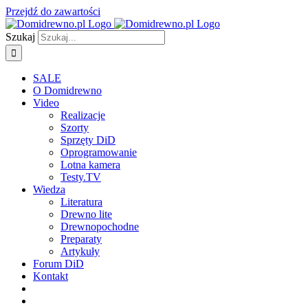
Przejdź do zawartości
Szukaj
SALE
O Domidrewno
Video
Realizacje
Szorty
Sprzęty DiD
Oprogramowanie
Lotna kamera
Testy.TV
Wiedza
Literatura
Drewno lite
Drewnopochodne
Preparaty
Artykuły
Forum DiD
Kontakt