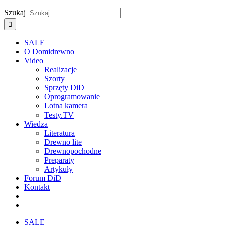
Szukaj
SALE
O Domidrewno
Video
Realizacje
Szorty
Sprzęty DiD
Oprogramowanie
Lotna kamera
Testy.TV
Wiedza
Literatura
Drewno lite
Drewnopochodne
Preparaty
Artykuły
Forum DiD
Kontakt
SALE