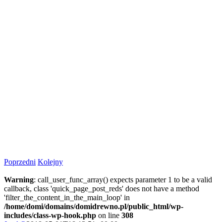
Poprzedni
Kolejny
Warning
: call_user_func_array() expects parameter 1 to be a valid
callback, class 'quick_page_post_reds' does not have a method
'filter_the_content_in_the_main_loop' in
/home/domi/domains/domidrewno.pl/public_html/wp-
includes/class-wp-hook.php
on line
308