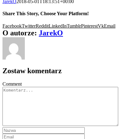
JarekO
2018-05-01T18:13:51+00:00
Share This Story, Choose Your Platform!
Facebook
Twitter
Reddit
LinkedIn
Tumblr
Pinterest
Vk
Email
O autorze:
JarekO
Zostaw komentarz
Comment