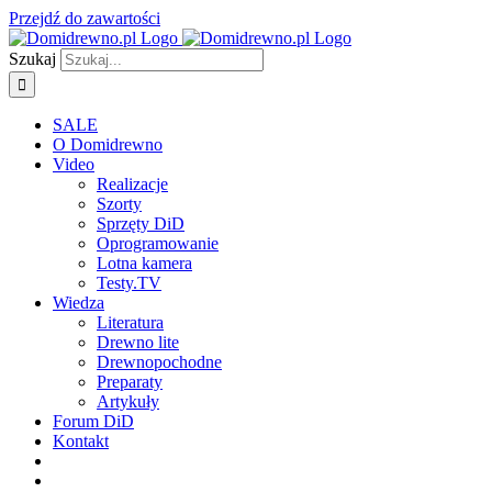
Przejdź do zawartości
Szukaj
SALE
O Domidrewno
Video
Realizacje
Szorty
Sprzęty DiD
Oprogramowanie
Lotna kamera
Testy.TV
Wiedza
Literatura
Drewno lite
Drewnopochodne
Preparaty
Artykuły
Forum DiD
Kontakt