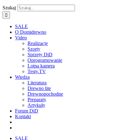
Szukaj
SALE
O Domidrewno
Video
Realizacje
Szorty
Sprzęty DiD
Oprogramowanie
Lotna kamera
Testy.TV
Wiedza
Literatura
Drewno lite
Drewnopochodne
Preparaty
Artykuły
Forum DiD
Kontakt
SALE