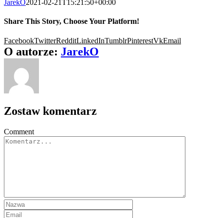
JarekO
2021-02-21T15:21:50+00:00
Share This Story, Choose Your Platform!
Facebook
Twitter
Reddit
LinkedIn
Tumblr
Pinterest
Vk
Email
O autorze:
JarekO
Zostaw komentarz
Comment