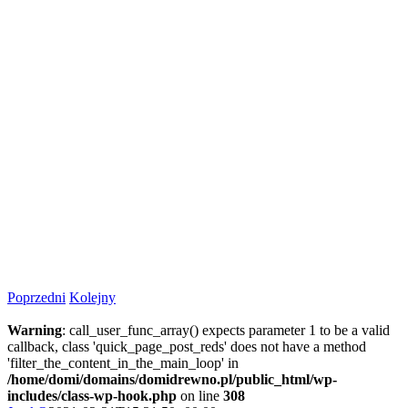
Poprzedni
Kolejny
Warning
: call_user_func_array() expects parameter 1 to be a valid
callback, class 'quick_page_post_reds' does not have a method
'filter_the_content_in_the_main_loop' in
/home/domi/domains/domidrewno.pl/public_html/wp-
includes/class-wp-hook.php
on line
308