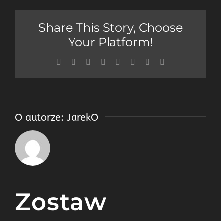
Share This Story, Choose
Your Platform!
Facebook
Twitter
Reddit
LinkedIn
Tumblr
Pinterest
Vk
Email
O autorze:
JarekO
Zostaw