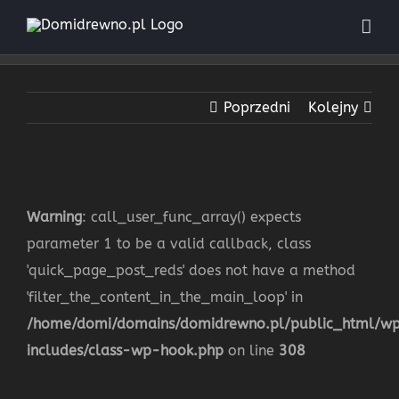
Przejdź
do
zawartości
Poprzedni
Kolejny
Warning
: call_user_func_array() expects
parameter 1 to be a valid callback, class
'quick_page_post_reds' does not have a method
'filter_the_content_in_the_main_loop' in
/home/domi/domains/domidrewno.pl/public_html/w
includes/class-wp-hook.php
on line
308