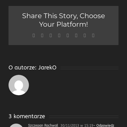
Share This Story, Choose
Your Platform!
Facebook
Twitter
Reddit
LinkedIn
Tumblr
Pinterest
Vk
Email
O autorze:
JarekO
3 komentarze
Szczepan Rachwał
30/11/2013 w 15:19
- Odpowiedz