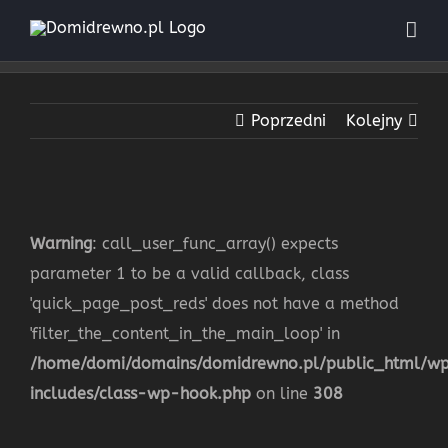
Przejdź
do
zawartości
Poprzedni
Kolejny
Warning
: call_user_func_array() expects
parameter 1 to be a valid callback, class
'quick_page_post_reds' does not have a method
'filter_the_content_in_the_main_loop' in
/home/domi/domains/domidrewno.pl/public_html/w
includes/class-wp-hook.php
on line
308