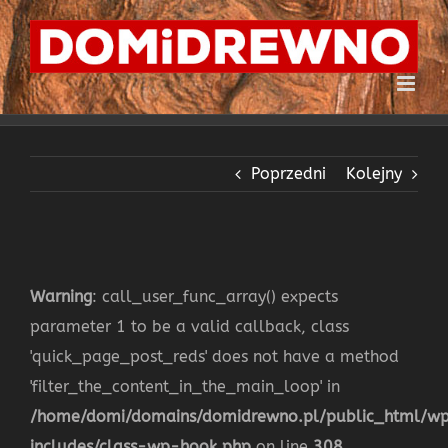
Przejdź
do
zawartości
Poprzedni
Kolejny
Warning
: call_user_func_array() expects
parameter 1 to be a valid callback, class
'quick_page_post_reds' does not have a method
'filter_the_content_in_the_main_loop' in
/home/domi/domains/domidrewno.pl/public_html/w
includes/class-wp-hook.php
on line
308