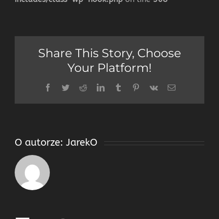
Share This Story, Choose
Your Platform!
Facebook
Twitter
Reddit
LinkedIn
Tumblr
Pinterest
Vk
Email
O autorze:
JarekO