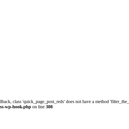
allback, class 'quick_page_post_reds' does not have a method 'filter_th
ass-wp-hook.php
on line
308