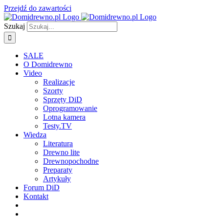
Przejdź do zawartości
Szukaj
SALE
O Domidrewno
Video
Realizacje
Szorty
Sprzęty DiD
Oprogramowanie
Lotna kamera
Testy.TV
Wiedza
Literatura
Drewno lite
Drewnopochodne
Preparaty
Artykuły
Forum DiD
Kontakt