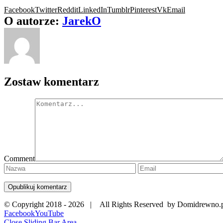
Facebook
Twitter
Reddit
LinkedIn
Tumblr
Pinterest
Vk
Email
O autorze:
JarekO
Zostaw komentarz
Comment
© Copyright 2018 -
2026 | All Rights Reserved by Domidrewno.
Facebook
YouTube
Close Sliding Bar Area