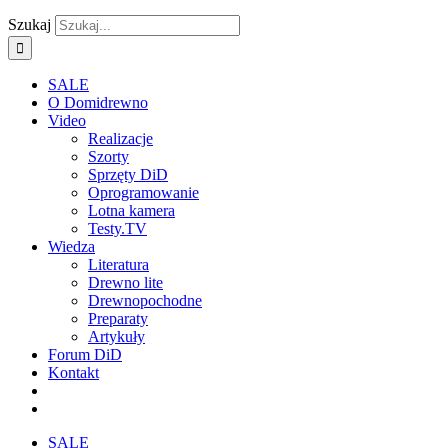
Szukaj
SALE
O Domidrewno
Video
Realizacje
Szorty
Sprzęty DiD
Oprogramowanie
Lotna kamera
Testy.TV
Wiedza
Literatura
Drewno lite
Drewnopochodne
Preparaty
Artykuły
Forum DiD
Kontakt
SALE