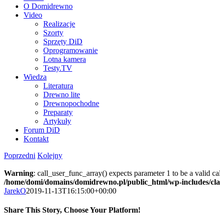
O Domidrewno
Video
Realizacje
Szorty
Sprzęty DiD
Oprogramowanie
Lotna kamera
Testy.TV
Wiedza
Literatura
Drewno lite
Drewnopochodne
Preparaty
Artykuły
Forum DiD
Kontakt
Poprzedni
Kolejny
Warning
: call_user_func_array() expects parameter 1 to be a valid c
/home/domi/domains/domidrewno.pl/public_html/wp-includes/cl
JarekO
2019-11-13T16:15:00+00:00
Share This Story, Choose Your Platform!