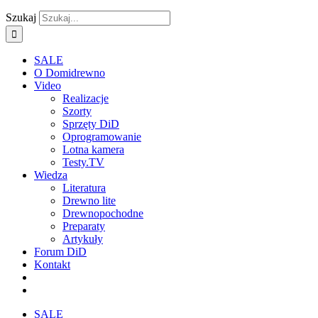
Szukaj
SALE
O Domidrewno
Video
Realizacje
Szorty
Sprzęty DiD
Oprogramowanie
Lotna kamera
Testy.TV
Wiedza
Literatura
Drewno lite
Drewnopochodne
Preparaty
Artykuły
Forum DiD
Kontakt
SALE