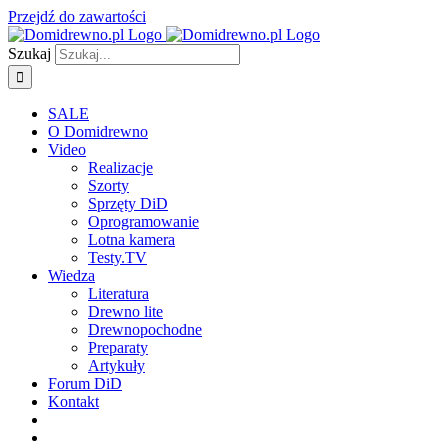
Przejdź do zawartości
Szukaj
SALE
O Domidrewno
Video
Realizacje
Szorty
Sprzęty DiD
Oprogramowanie
Lotna kamera
Testy.TV
Wiedza
Literatura
Drewno lite
Drewnopochodne
Preparaty
Artykuły
Forum DiD
Kontakt