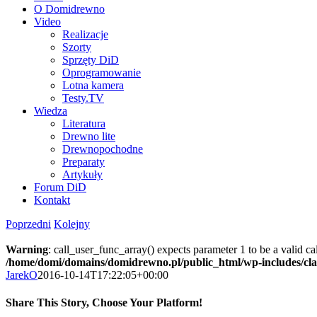
O Domidrewno
Video
Realizacje
Szorty
Sprzęty DiD
Oprogramowanie
Lotna kamera
Testy.TV
Wiedza
Literatura
Drewno lite
Drewnopochodne
Preparaty
Artykuły
Forum DiD
Kontakt
Poprzedni
Kolejny
Warning
: call_user_func_array() expects parameter 1 to be a valid c
/home/domi/domains/domidrewno.pl/public_html/wp-includes/cl
JarekO
2016-10-14T17:22:05+00:00
Share This Story, Choose Your Platform!