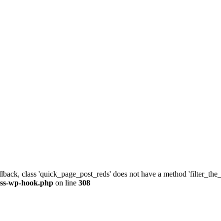
allback, class 'quick_page_post_reds' does not have a method 'filter_th
ass-wp-hook.php
on line
308