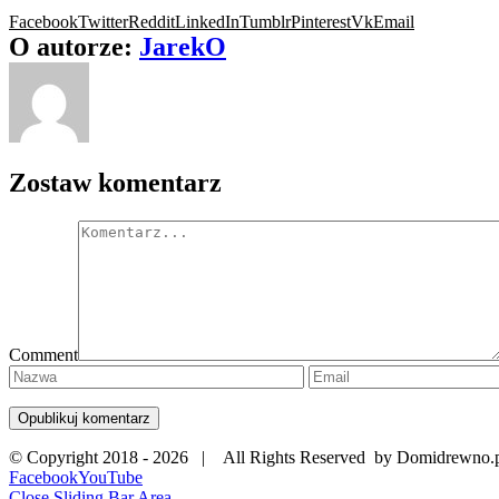
Facebook
Twitter
Reddit
LinkedIn
Tumblr
Pinterest
Vk
Email
O autorze:
JarekO
Zostaw komentarz
Comment
© Copyright 2018 -
2026 | All Rights Reserved by Domidrewno.
Facebook
YouTube
Close Sliding Bar Area