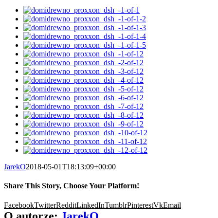
JarekO
2018-05-01T18:13:09+00:00
Share This Story, Choose Your Platform!
Facebook
Twitter
Reddit
LinkedIn
Tumblr
Pinterest
Vk
Email
O autorze:
JarekO