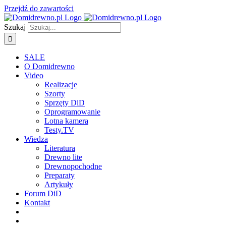
Przejdź do zawartości
Szukaj
SALE
O Domidrewno
Video
Realizacje
Szorty
Sprzęty DiD
Oprogramowanie
Lotna kamera
Testy.TV
Wiedza
Literatura
Drewno lite
Drewnopochodne
Preparaty
Artykuły
Forum DiD
Kontakt