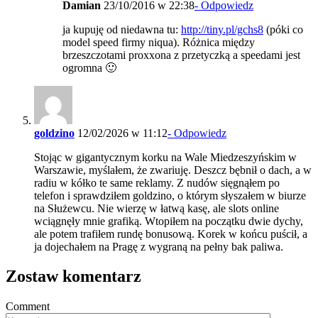
Damian
23/10/2016 w 22:38
- Odpowiedz
ja kupuję od niedawna tu:
http://tiny.pl/gchs8
(póki co
model speed firmy niqua). Różnica między
brzeszczotami proxxona z przetyczką a speedami jest
ogromna 🙂
goldzino
12/02/2026 w 11:12
- Odpowiedz
Stojąc w gigantycznym korku na Wale Miedzeszyńskim w
Warszawie, myślałem, że zwariuję. Deszcz bębnił o dach, a w
radiu w kółko te same reklamy. Z nudów sięgnąłem po
telefon i sprawdziłem goldzino, o którym słyszałem w biurze
na Służewcu. Nie wierzę w łatwą kasę, ale slots online
wciągnęły mnie grafiką. Wtopiłem na początku dwie dychy,
ale potem trafiłem rundę bonusową. Korek w końcu puścił, a
ja dojechałem na Pragę z wygraną na pełny bak paliwa.
Zostaw komentarz
Comment