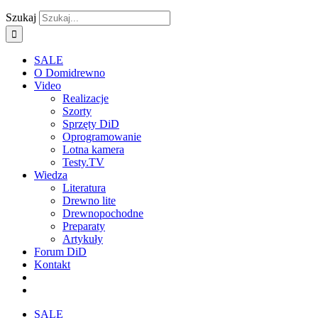
Szukaj
SALE
O Domidrewno
Video
Realizacje
Szorty
Sprzęty DiD
Oprogramowanie
Lotna kamera
Testy.TV
Wiedza
Literatura
Drewno lite
Drewnopochodne
Preparaty
Artykuły
Forum DiD
Kontakt
SALE