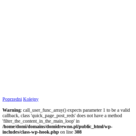
Poprzedni
Kolejny
Warning
: call_user_func_array() expects parameter 1 to be a valid
callback, class 'quick_page_post_reds' does not have a method
'filter_the_content_in_the_main_loop' in
/home/domi/domains/domidrewno.pl/public_html/wp-
includes/class-wp-hook.php
on line
308