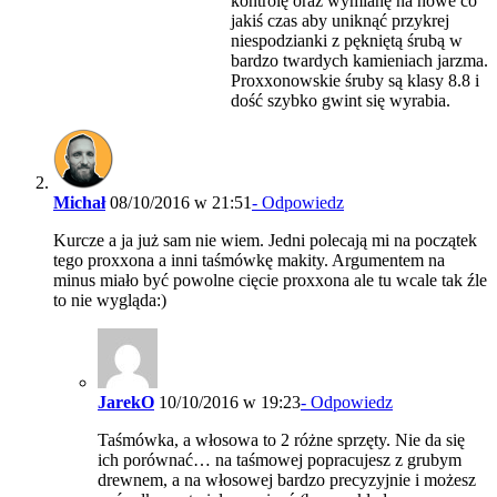
kontrolę oraz wymianę na nowe co
jakiś czas aby uniknąć przykrej
niespodzianki z pękniętą śrubą w
bardzo twardych kamieniach jarzma.
Proxxonowskie śruby są klasy 8.8 i
dość szybko gwint się wyrabia.
Michał
08/10/2016 w 21:51
- Odpowiedz
Kurcze a ja już sam nie wiem. Jedni polecają mi na początek
tego proxxona a inni taśmówkę makity. Argumentem na
minus miało być powolne cięcie proxxona ale tu wcale tak źle
to nie wygląda:)
JarekO
10/10/2016 w 19:23
- Odpowiedz
Taśmówka, a włosowa to 2 różne sprzęty. Nie da się
ich porównać… na taśmowej popracujesz z grubym
drewnem, a na włosowej bardzo precyzyjnie i możesz