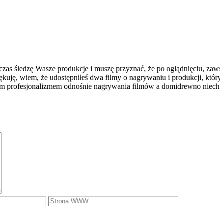
czas śledzę Wasze produkcje i muszę przyznać, że po oglądnięciu, za
dziękuję, wiem, że udostępniłeś dwa filmy o nagrywaniu i produkcji, któ
oim profesjonalizmem odnośnie nagrywania filmów a domidrewno niech 