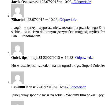
Jarek Ostaszewski
22/07/2015 w 10:03
- Odpowiedz
75bartolo
22/07/2015 w 10:26
- Odpowiedz
…ogólnie sprzęt i wyposażenie warsztatu dla przeciętnego Ko
siebie… w zaciszu domowym (oczywiście mogę się mylić). Pros
Pan… Pozdrawiam
Quick tips - maja35
22/07/2015 w 16:28
- Odpowiedz
No wreszcie jest, czekałem na ten ogród długo. Super! Znieci
Lew888Hadasz
22/07/2015 w 16:41
- Odpowiedz
Jakiej firmy spodnie masz na sobie ??Świetny film pokazujący p