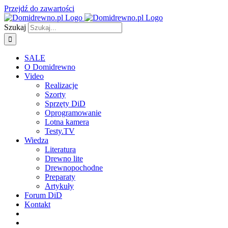
Przejdź do zawartości
Szukaj
SALE
O Domidrewno
Video
Realizacje
Szorty
Sprzęty DiD
Oprogramowanie
Lotna kamera
Testy.TV
Wiedza
Literatura
Drewno lite
Drewnopochodne
Preparaty
Artykuły
Forum DiD
Kontakt