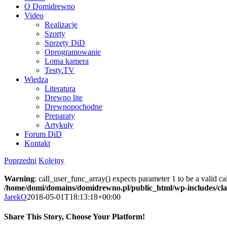
O Domidrewno
Video
Realizacje
Szorty
Sprzęty DiD
Oprogramowanie
Lotna kamera
Testy.TV
Wiedza
Literatura
Drewno lite
Drewnopochodne
Preparaty
Artykuły
Forum DiD
Kontakt
Poprzedni
Kolejny
Warning
: call_user_func_array() expects parameter 1 to be a valid c
/home/domi/domains/domidrewno.pl/public_html/wp-includes/cl
JarekO
2018-05-01T18:13:18+00:00
Share This Story, Choose Your Platform!