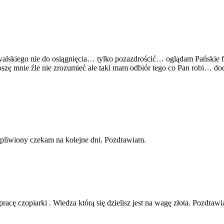
walskiego nie do osiągnięcia… tylko pozazdrościć… oglądam Pańskie f
zę mnie źle nie zrozumieć ale taki mam odbiór tego co Pan robi… dod
erpliwiony czekam na kolejne dni. Pozdrawiam.
racę czopiarki . Wiedza którą się dzielisz jest na wagę złota. Pozdraw