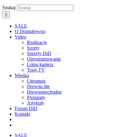
Szukaj
SALE
O Domidrewno
Video
Realizacje
Szorty
Sprzęty DiD
Oprogramowanie
Lotna kamera
Testy.TV
Wiedza
Literatura
Drewno lite
Drewnopochodne
Preparaty
Artykuły
Forum DiD
Kontakt
SALE