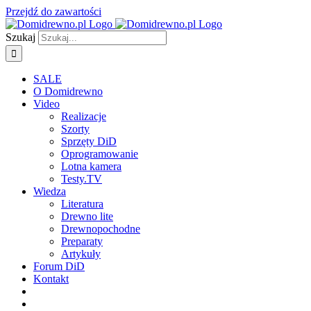
Przejdź do zawartości
Szukaj
SALE
O Domidrewno
Video
Realizacje
Szorty
Sprzęty DiD
Oprogramowanie
Lotna kamera
Testy.TV
Wiedza
Literatura
Drewno lite
Drewnopochodne
Preparaty
Artykuły
Forum DiD
Kontakt