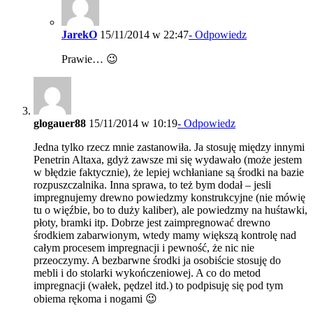
JarekO
15/11/2014 w 22:47
- Odpowiedz
Prawie… 😉
glogauer88
15/11/2014 w 10:19
- Odpowiedz
Jedna tylko rzecz mnie zastanowiła. Ja stosuję między innymi
Penetrin Altaxa, gdyż zawsze mi się wydawało (może jestem
w błędzie faktycznie), że lepiej wchłaniane są środki na bazie
rozpuszczalnika. Inna sprawa, to też bym dodał – jesli
impregnujemy drewno powiedzmy konstrukcyjne (nie mówię
tu o więźbie, bo to duży kaliber), ale powiedzmy na huśtawki,
płoty, bramki itp. Dobrze jest zaimpregnować drewno
środkiem zabarwionym, wtedy mamy większą kontrolę nad
całym procesem impregnacji i pewność, że nic nie
przeoczymy. A bezbarwne środki ja osobiście stosuję do
mebli i do stolarki wykończeniowej. A co do metod
impregnacji (wałek, pędzel itd.) to podpisuję się pod tym
obiema rękoma i nogami 😉