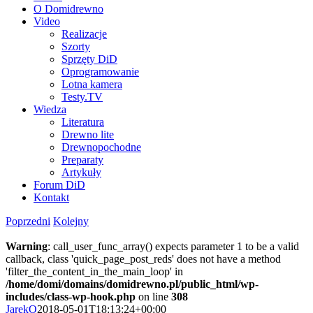
O Domidrewno
Video
Realizacje
Szorty
Sprzęty DiD
Oprogramowanie
Lotna kamera
Testy.TV
Wiedza
Literatura
Drewno lite
Drewnopochodne
Preparaty
Artykuły
Forum DiD
Kontakt
Poprzedni
Kolejny
Warning
: call_user_func_array() expects parameter 1 to be a valid
callback, class 'quick_page_post_reds' does not have a method
'filter_the_content_in_the_main_loop' in
/home/domi/domains/domidrewno.pl/public_html/wp-
includes/class-wp-hook.php
on line
308
JarekO
2018-05-01T18:13:24+00:00