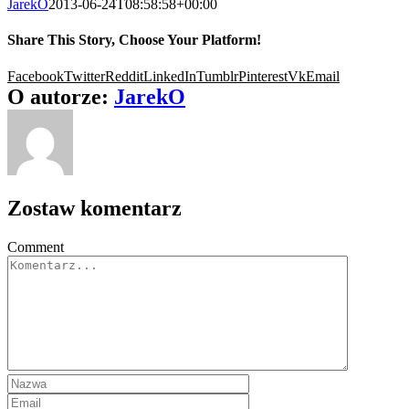
JarekO
2013-06-24T08:58:58+00:00
Share This Story, Choose Your Platform!
Facebook
Twitter
Reddit
LinkedIn
Tumblr
Pinterest
Vk
Email
O autorze:
JarekO
Zostaw komentarz
Comment