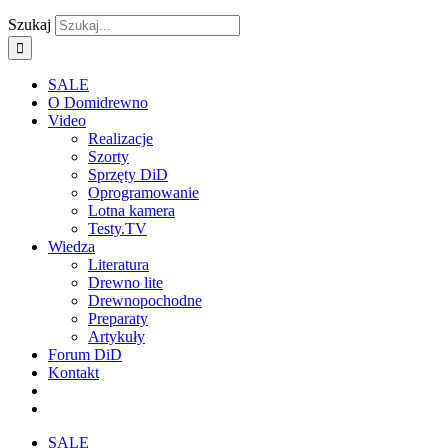
Szukaj
SALE
O Domidrewno
Video
Realizacje
Szorty
Sprzęty DiD
Oprogramowanie
Lotna kamera
Testy.TV
Wiedza
Literatura
Drewno lite
Drewnopochodne
Preparaty
Artykuły
Forum DiD
Kontakt
SALE