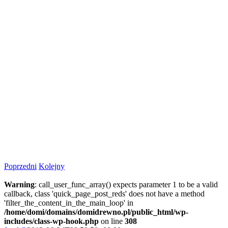
Poprzedni
Kolejny
Warning
: call_user_func_array() expects parameter 1 to be a valid
callback, class 'quick_page_post_reds' does not have a method
'filter_the_content_in_the_main_loop' in
/home/domi/domains/domidrewno.pl/public_html/wp-
includes/class-wp-hook.php
on line
308