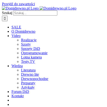
Przejdź do zawartości
Szukaj
SALE
O Domidrewno
Video
Realizacje
Szorty
Sprzęty DiD
Oprogramowanie
Lotna kamera
Testy.TV
Wiedza
Literatura
Drewno lite
Drewnopochodne
Preparaty
Artykuły
Forum DiD
Kontakt