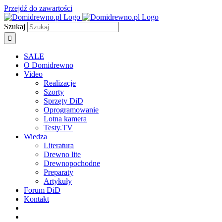
Przejdź do zawartości
Szukaj
SALE
O Domidrewno
Video
Realizacje
Szorty
Sprzęty DiD
Oprogramowanie
Lotna kamera
Testy.TV
Wiedza
Literatura
Drewno lite
Drewnopochodne
Preparaty
Artykuły
Forum DiD
Kontakt