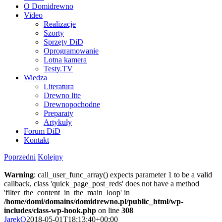
O Domidrewno
Video
Realizacje
Szorty
Sprzęty DiD
Oprogramowanie
Lotna kamera
Testy.TV
Wiedza
Literatura
Drewno lite
Drewnopochodne
Preparaty
Artykuły
Forum DiD
Kontakt
Poprzedni
Kolejny
Warning
: call_user_func_array() expects parameter 1 to be a valid
callback, class 'quick_page_post_reds' does not have a method
'filter_the_content_in_the_main_loop' in
/home/domi/domains/domidrewno.pl/public_html/wp-
includes/class-wp-hook.php
on line
308
JarekO
2018-05-01T18:13:40+00:00