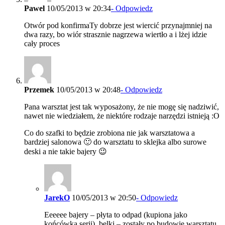
Pawel
10/05/2013 w 20:34
- Odpowiedz
Otwór pod konfirmaTy dobrze jest wiercić przynajmniej na
dwa razy, bo wiór strasznie nagrzewa wiertło a i lżej idzie
cały proces
Przemek
10/05/2013 w 20:48
- Odpowiedz
Pana warsztat jest tak wyposażony, że nie mogę się nadziwić,
nawet nie wiedziałem, że niektóre rodzaje narzędzi istnieją :O
Co do szafki to będzie zrobiona nie jak warsztatowa a
bardziej salonowa 🙂 do warsztatu to sklejka albo surowe
deski a nie takie bajery 😉
JarekO
10/05/2013 w 20:50
- Odpowiedz
Eeeeee bajery – płyta to odpad (kupiona jako
końcówka serii), belki – zostały po budowie warsztatu,