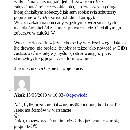
wpłynąć na jakoś nagrań, jednak zawsze możesz
zainstalować roletę czy okiennicę…a zwłaszcza tą drugą,
którą chciałbym zobaczyć jak sam robisz (via schuttersy
popularne w USA czy na południu Europy).
Wciąż czekam na obiecany w jednym z wcześniejszych
materiałów obchód z kamerą po warsztacie. Chciałbym go
zobaczyć w całości 🙂
Wracając do szafki – jeżeli chcesz by w całości wyglądała jak
lite drewno, nie prościej byłoby (a także jako nowość w DiD)
zastosować metodę wymyśloną i stosowaną już przez
starożytnych Egipcjan, czyli fornirowanie?
3mam kciuki za Ciebie i Twoje prace.
Akak
15/05/2013 w 10:33
- Odpowiedz
Ach, byłbym zapomniał – wymyśliłem nowy konkurs: Ile
Jarek ma ścisków w warsztacie?
😉
Jarku, możesz wziąć w nim udział, bo już pewnie sam się
pogubiłeś 😉