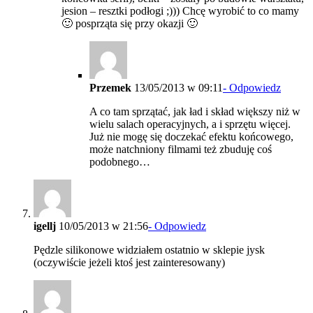
jesion – resztki podłogi ;))) Chcę wyrobić to co mamy
🙂 posprząta się przy okazji 🙂
Przemek
13/05/2013 w 09:11
- Odpowiedz
A co tam sprzątać, jak ład i skład większy niż w
wielu salach operacyjnych, a i sprzętu więcej.
Już nie mogę się doczekać efektu końcowego,
może natchniony filmami też zbuduję coś
podobnego…
igellj
10/05/2013 w 21:56
- Odpowiedz
Pędzle silikonowe widziałem ostatnio w sklepie jysk
(oczywiście jeżeli ktoś jest zainteresowany)