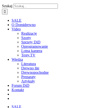
Szukaj
SALE
O Domidrewno
Video
Realizacje
Szorty
Sprzęty DiD
Oprogramowanie
Lotna kamera
Testy.TV
Wiedza
Literatura
Drewno lite
Drewnopochodne
Preparaty
Artykuły
Forum DiD
Kontakt
SALE