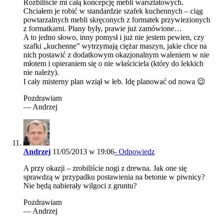
Rozbiliście mi całą koncepcję mebli warsztatowych.
Chciałem je robić w standardzie szafek kuchennych – ciąg
powtarzalnych mebli skręconych z formatek przywiezionych
z formatkarni. Plany były, prawie już zamówione…
A to jedno słowo, inny pomysł i już nie jestem pewien, czy
szafki „kuchenne” wytrzymają ciężar maszyn, jakie chce na
nich postawić z dodatkowym okazjonalnym waleniem w nie
młotem i opieraniem się o nie właściciela (który do lekkich
nie należy).
I cały misterny plan wziął w łeb. Idę planować od nowa 😉
Pozdrawiam
— Andrzej
Andrzej
11/05/2013 w 19:06
- Odpowiedz
A przy okazji – zrobiliście nogi z drewna. Jak one się
sprawdzą w przypadku postawienia na betonie w piwnicy?
Nie będą nabierały wilgoci z gruntu?
Pozdrawiam
— Andrzej