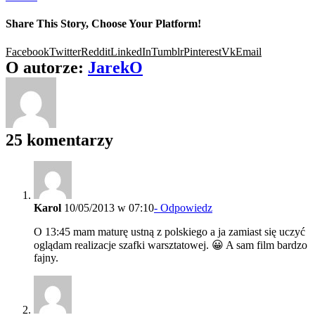
Share This Story, Choose Your Platform!
Facebook
Twitter
Reddit
LinkedIn
Tumblr
Pinterest
Vk
Email
O autorze:
JarekO
25 komentarzy
Karol
10/05/2013 w 07:10
- Odpowiedz
O 13:45 mam maturę ustną z polskiego a ja zamiast się uczyć
oglądam realizacje szafki warsztatowej. 😀 A sam film bardzo
fajny.