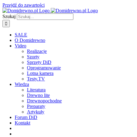
Przejdź do zawartości
Szukaj
SALE
O Domidrewno
Video
Realizacje
Szorty
Sprzęty DiD
Oprogramowanie
Lotna kamera
Testy.TV
Wiedza
Literatura
Drewno lite
Drewnopochodne
Preparaty
Artykuły
Forum DiD
Kontakt