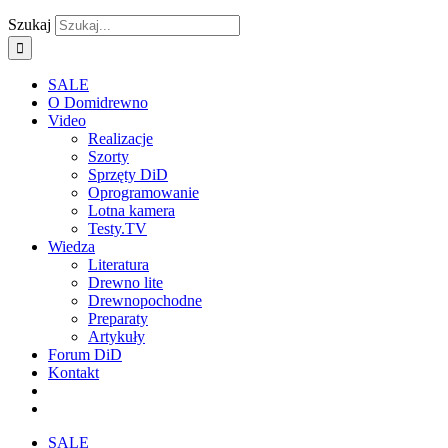
Szukaj
SALE
O Domidrewno
Video
Realizacje
Szorty
Sprzęty DiD
Oprogramowanie
Lotna kamera
Testy.TV
Wiedza
Literatura
Drewno lite
Drewnopochodne
Preparaty
Artykuły
Forum DiD
Kontakt
SALE