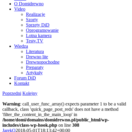
O Domidrewno
Video
Realizacje
Szorty
Sprzęty DiD
Oprogramowanie
Lotna kamera
Testy.TV
Wiedza
Literatura
Drewno lite
Drewnopochodne
Preparaty
Artykuły
Forum DiD
Kontakt
Poprzedni
Kolejny
Warning
: call_user_func_array() expects parameter 1 to be a valid
callback, class 'quick_page_post_reds' does not have a method
'filter_the_content_in_the_main_loop' in
/home/domi/domains/domidrewno.pl/public_html/wp-
includes/class-wp-hook.php
on line
308
JarekO
2018-05-01T18:13:42+00:00