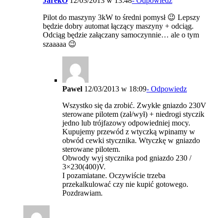
JarekO
12/03/2013 w 13:48
- Odpowiedz
Pilot do maszyny 3kW to średni pomysł 😉 Lepszy
będzie dobry automat łączący maszyny + odciąg.
Odciąg będzie załączany samoczynnie… ale o tym
szaaaaa 😉
Pawel
12/03/2013 w 18:09
- Odpowiedz
Wszystko się da zrobić. Zwykłe gniazdo 230V
sterowane pilotem (zał/wył) + niedrogi styczik
jedno lub trójfazowy odpowiedniej mocy.
Kupujemy przewód z wtyczką wpinamy w
obwód cewki stycznika. Wtyczkę w gniazdo
sterowane pilotem.
Obwody wyj stycznika pod gniazdo 230 /
3×230(400)V.
I pozamiatane. Oczywiście trzeba
przekalkulować czy nie kupić gotowego.
Pozdrawiam.