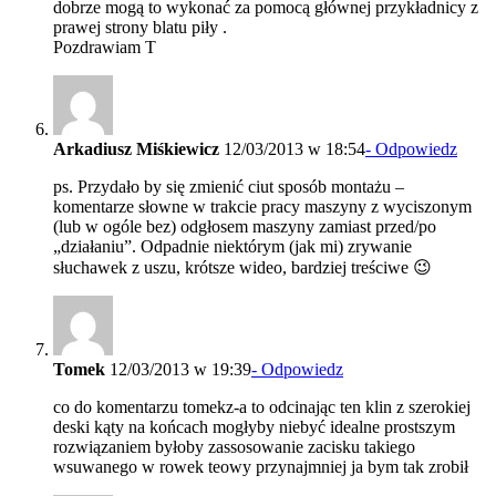
dobrze mogą to wykonać za pomocą głównej przykładnicy z
prawej strony blatu piły .
Pozdrawiam T
Arkadiusz Miśkiewicz
12/03/2013 w 18:54
- Odpowiedz
ps. Przydało by się zmienić ciut sposób montażu –
komentarze słowne w trakcie pracy maszyny z wyciszonym
(lub w ogóle bez) odgłosem maszyny zamiast przed/po
„działaniu”. Odpadnie niektórym (jak mi) zrywanie
słuchawek z uszu, krótsze wideo, bardziej treściwe 😉
Tomek
12/03/2013 w 19:39
- Odpowiedz
co do komentarzu tomekz-a to odcinając ten klin z szerokiej
deski kąty na końcach mogłyby niebyć idealne prostszym
rozwiązaniem byłoby zassosowanie zacisku takiego
wsuwanego w rowek teowy przynajmniej ja bym tak zrobił