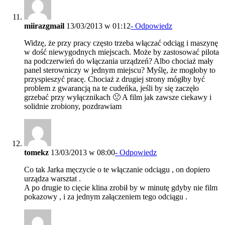
miirazgmail
13/03/2013 w 01:12
- Odpowiedz
Widzę, że przy pracy często trzeba włączać odciąg i maszynę
w dość niewygodnych miejscach. Może by zastosować pilota
na podczerwień do włączania urządzeń? Albo chociaż mały
panel sterowniczy w jednym miejscu? Myślę, że mogłoby to
przyspieszyć pracę. Chociaż z drugiej strony mógłby być
problem z gwarancją na te cudeńka, jeśli by się zaczęło
grzebać przy wyłącznikach 🙁 A film jak zawsze ciekawy i
solidnie zrobiony, pozdrawiam
tomekz
13/03/2013 w 08:00
- Odpowiedz
Co tak Jarka męczycie o te włączanie odciągu , on dopiero
urządza warsztat .
A po drugie to cięcie klina zrobił by w minutę gdyby nie film
pokazowy , i za jednym załączeniem tego odciągu .