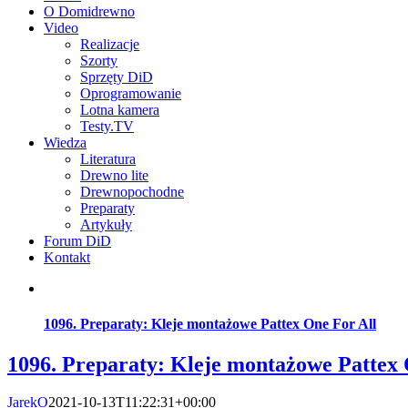
O Domidrewno
Video
Realizacje
Szorty
Sprzęty DiD
Oprogramowanie
Lotna kamera
Testy.TV
Wiedza
Literatura
Drewno lite
Drewnopochodne
Preparaty
Artykuły
Forum DiD
Kontakt
1096. Preparaty: Kleje montażowe Pattex One For All
1096. Preparaty: Kleje montażowe Pattex 
JarekO
2021-10-13T11:22:31+00:00