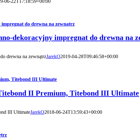
9-06-22T17:18:59+00:00
y impregnat do drewna na zewnątrz
nno-dekoracyjny impregnat do drewna na z
 do drewna na zewnątrz
JarekO
2019-04-28T09:46:58+00:00
ium, Titebond III Ultimate
Titebond II Premium, Titebond III Ultimate
nd III Ultimate
JarekO
2018-06-24T13:59:43+00:00
ętrz