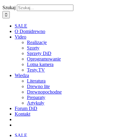
Szukaj
SALE
O Domidrewno
Video
Realizacje
Szorty
Sprzęty DiD
Oprogramowanie
Lotna kamera
Testy.TV
Wiedza
Literatura
Drewno lite
Drewnopochodne
Preparaty
Artykuły
Forum DiD
Kontakt
SALE