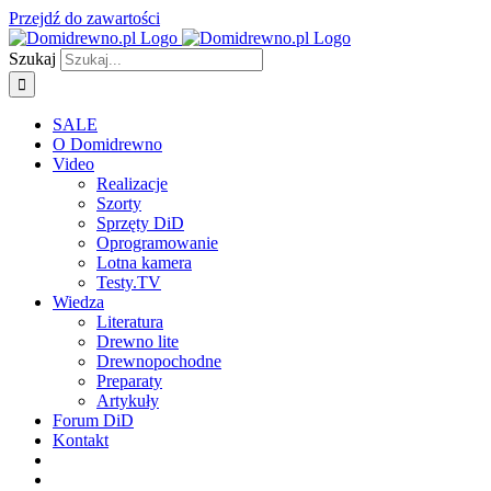
Przejdź do zawartości
Szukaj
SALE
O Domidrewno
Video
Realizacje
Szorty
Sprzęty DiD
Oprogramowanie
Lotna kamera
Testy.TV
Wiedza
Literatura
Drewno lite
Drewnopochodne
Preparaty
Artykuły
Forum DiD
Kontakt