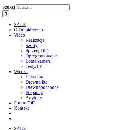
Szukaj
SALE
O Domidrewno
Video
Realizacje
Szorty
Sprzęty DiD
Oprogramowanie
Lotna kamera
Testy.TV
Wiedza
Literatura
Drewno lite
Drewnopochodne
Preparaty
Artykuły
Forum DiD
Kontakt
SALE