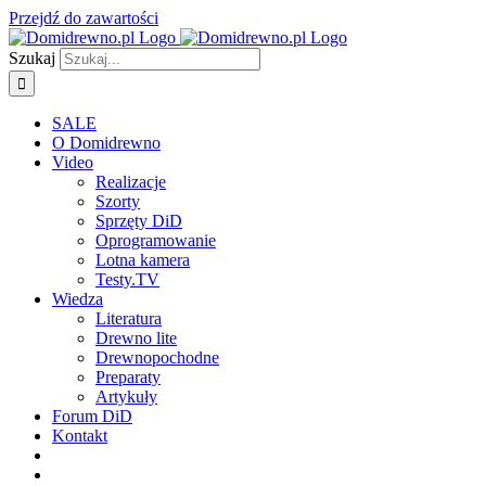
Przejdź do zawartości
Szukaj
SALE
O Domidrewno
Video
Realizacje
Szorty
Sprzęty DiD
Oprogramowanie
Lotna kamera
Testy.TV
Wiedza
Literatura
Drewno lite
Drewnopochodne
Preparaty
Artykuły
Forum DiD
Kontakt