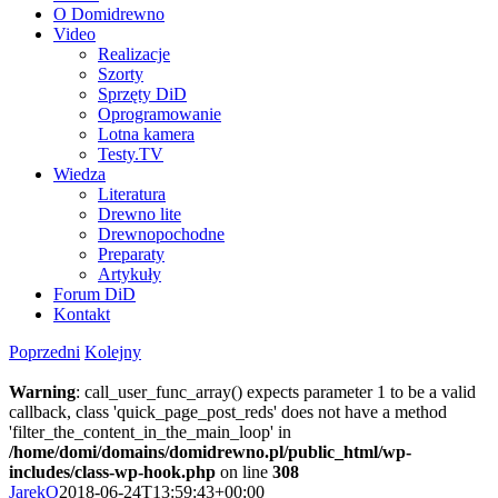
O Domidrewno
Video
Realizacje
Szorty
Sprzęty DiD
Oprogramowanie
Lotna kamera
Testy.TV
Wiedza
Literatura
Drewno lite
Drewnopochodne
Preparaty
Artykuły
Forum DiD
Kontakt
Poprzedni
Kolejny
Warning
: call_user_func_array() expects parameter 1 to be a valid
callback, class 'quick_page_post_reds' does not have a method
'filter_the_content_in_the_main_loop' in
/home/domi/domains/domidrewno.pl/public_html/wp-
includes/class-wp-hook.php
on line
308
JarekO
2018-06-24T13:59:43+00:00