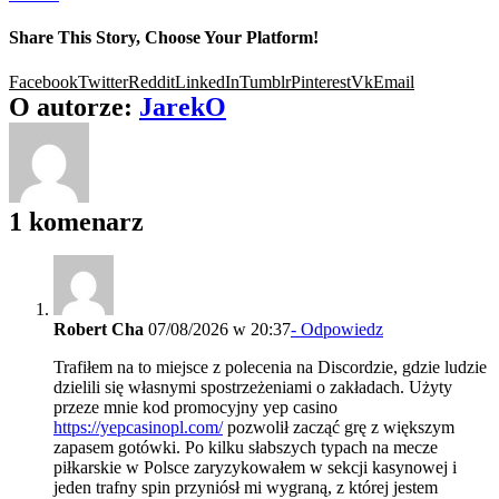
Share This Story, Choose Your Platform!
Facebook
Twitter
Reddit
LinkedIn
Tumblr
Pinterest
Vk
Email
O autorze:
JarekO
1 komenarz
Robert Cha
07/08/2026 w 20:37
- Odpowiedz
Trafiłem na to miejsce z polecenia na Discordzie, gdzie ludzie
dzielili się własnymi spostrzeżeniami o zakładach. Użyty
przeze mnie kod promocyjny yep casino
https://yepcasinopl.com/
pozwolił zacząć grę z większym
zapasem gotówki. Po kilku słabszych typach na mecze
piłkarskie w Polsce zaryzykowałem w sekcji kasynowej i
jeden trafny spin przyniósł mi wygraną, z której jestem