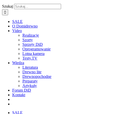
Szukaj
SALE
O Domidrewno
Video
Realizacje
Szorty
Sprzęty DiD
Oprogramowanie
Lotna kamera
Testy.TV
Wiedza
Literatura
Drewno lite
Drewnopochodne
Preparaty
Artykuły
Forum DiD
Kontakt
SALE