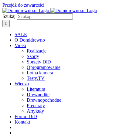
Przejdź do zawartości
Szukaj
SALE
O Domidrewno
Video
Realizacje
Szorty
Sprzęty DiD
Oprogramowanie
Lotna kamera
Testy.TV
Wiedza
Literatura
Drewno lite
Drewnopochodne
Preparaty
Artykuły
Forum DiD
Kontakt