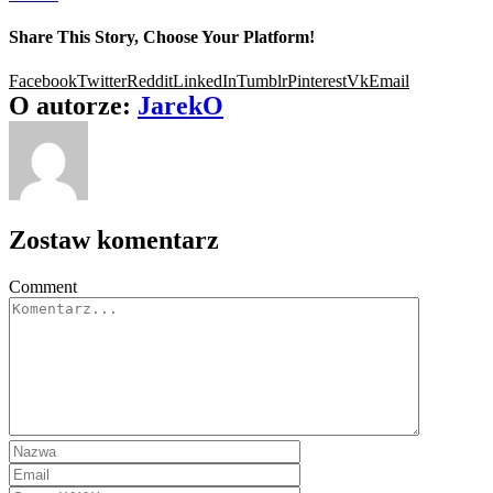
Share This Story, Choose Your Platform!
Facebook
Twitter
Reddit
LinkedIn
Tumblr
Pinterest
Vk
Email
O autorze:
JarekO
Zostaw komentarz
Comment