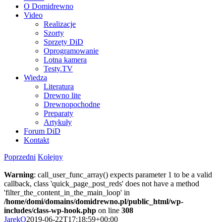
O Domidrewno
Video
Realizacje
Szorty
Sprzęty DiD
Oprogramowanie
Lotna kamera
Testy.TV
Wiedza
Literatura
Drewno lite
Drewnopochodne
Preparaty
Artykuły
Forum DiD
Kontakt
Poprzedni
Kolejny
Warning
: call_user_func_array() expects parameter 1 to be a valid
callback, class 'quick_page_post_reds' does not have a method
'filter_the_content_in_the_main_loop' in
/home/domi/domains/domidrewno.pl/public_html/wp-
includes/class-wp-hook.php
on line
308
JarekO
2019-06-22T17:18:59+00:00