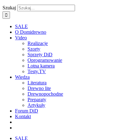
Szukaj
SALE
O Domidrewno
Video
Realizacje
Szorty
Sprzęty DiD
Oprogramowanie
Lotna kamera
Testy.TV
Wiedza
Literatura
Drewno lite
Drewnopochodne
Preparaty
Artykuły
Forum DiD
Kontakt
SALE