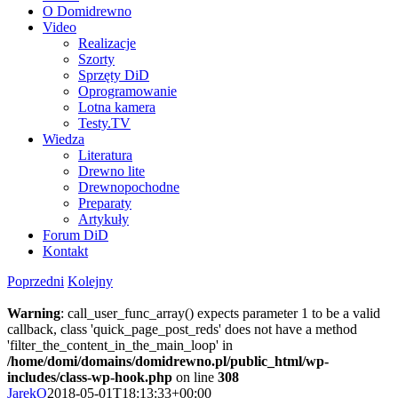
O Domidrewno
Video
Realizacje
Szorty
Sprzęty DiD
Oprogramowanie
Lotna kamera
Testy.TV
Wiedza
Literatura
Drewno lite
Drewnopochodne
Preparaty
Artykuły
Forum DiD
Kontakt
Poprzedni
Kolejny
Warning
: call_user_func_array() expects parameter 1 to be a valid
callback, class 'quick_page_post_reds' does not have a method
'filter_the_content_in_the_main_loop' in
/home/domi/domains/domidrewno.pl/public_html/wp-
includes/class-wp-hook.php
on line
308
JarekO
2018-05-01T18:13:33+00:00