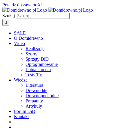
Przejdź do zawartości
Szukaj
SALE
O Domidrewno
Video
Realizacje
Szorty
Sprzęty DiD
Oprogramowanie
Lotna kamera
Testy.TV
Wiedza
Literatura
Drewno lite
Drewnopochodne
Preparaty
Artykuły
Forum DiD
Kontakt