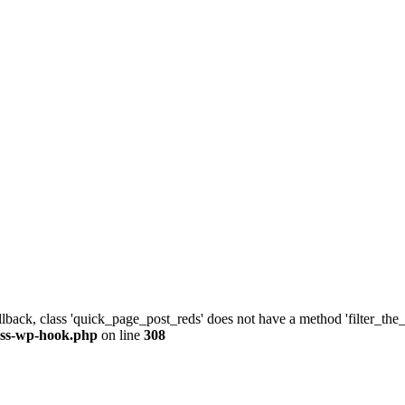
allback, class 'quick_page_post_reds' does not have a method 'filter_th
ass-wp-hook.php
on line
308