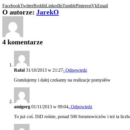
Facebook
Twitter
Reddit
LinkedIn
Tumblr
Pinterest
Vk
Email
O autorze:
JarekO
4 komentarze
Rafal
31/10/2013 w 21:27
- Odpowiedz
Gratulujemy i dalej czekamy na realizacje pomysłów
amigorg
01/11/2013 w 09:04
- Odpowiedz
To już coś. DiD rośnie, ponad 500 forumowiczów i też ta liczb