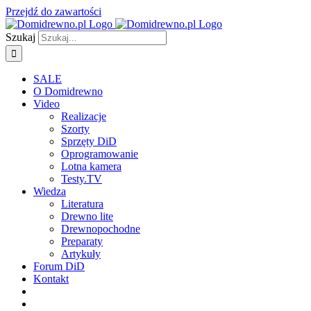
Przejdź do zawartości
Szukaj
SALE
O Domidrewno
Video
Realizacje
Szorty
Sprzęty DiD
Oprogramowanie
Lotna kamera
Testy.TV
Wiedza
Literatura
Drewno lite
Drewnopochodne
Preparaty
Artykuły
Forum DiD
Kontakt