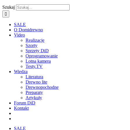
Szukaj
SALE
O Domidrewno
Video
Realizacje
Szorty
Sprzęty DiD
Oprogramowanie
Lotna kamera
Testy.TV
Wiedza
Literatura
Drewno lite
Drewnopochodne
Preparaty
Artykuły
Forum DiD
Kontakt
SALE