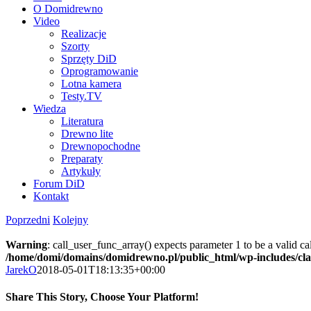
O Domidrewno
Video
Realizacje
Szorty
Sprzęty DiD
Oprogramowanie
Lotna kamera
Testy.TV
Wiedza
Literatura
Drewno lite
Drewnopochodne
Preparaty
Artykuły
Forum DiD
Kontakt
Poprzedni
Kolejny
Warning
: call_user_func_array() expects parameter 1 to be a valid c
/home/domi/domains/domidrewno.pl/public_html/wp-includes/cl
JarekO
2018-05-01T18:13:35+00:00
Share This Story, Choose Your Platform!