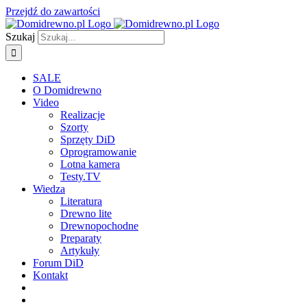
Przejdź do zawartości
Szukaj
SALE
O Domidrewno
Video
Realizacje
Szorty
Sprzęty DiD
Oprogramowanie
Lotna kamera
Testy.TV
Wiedza
Literatura
Drewno lite
Drewnopochodne
Preparaty
Artykuły
Forum DiD
Kontakt