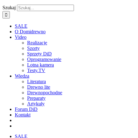
Szukaj
SALE
O Domidrewno
Video
Realizacje
Szorty
Sprzęty DiD
Oprogramowanie
Lotna kamera
Testy.TV
Wiedza
Literatura
Drewno lite
Drewnopochodne
Preparaty
Artykuły
Forum DiD
Kontakt
SALE