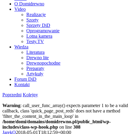
O Domidrewno
Video
Realizacje
Szorty
Sprzęty DiD
Oprogramowanie
Lotna kamera
Testy.TV
Wiedza
Literatura
Drewno lite
Drewnopochodne
Preparaty
Artykuły
Forum DiD
Kontakt
Poprzedni
Kolejny
Warning
: call_user_func_array() expects parameter 1 to be a valid
callback, class 'quick_page_post_reds' does not have a method
'filter_the_content_in_the_main_loop' in
/home/domi/domains/domidrewno.pl/public_html/wp-
includes/class-wp-hook.php
on line
308
JarekO
2018-05-01T18:12:59+00:00