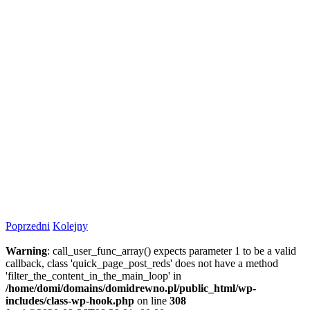
Poprzedni
Kolejny
Warning
: call_user_func_array() expects parameter 1 to be a valid
callback, class 'quick_page_post_reds' does not have a method
'filter_the_content_in_the_main_loop' in
/home/domi/domains/domidrewno.pl/public_html/wp-
includes/class-wp-hook.php
on line
308