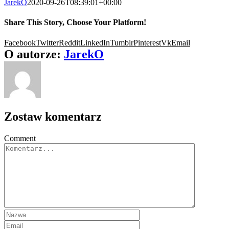
JarekO
2020-09-26T08:39:01+00:00
Share This Story, Choose Your Platform!
Facebook
Twitter
Reddit
LinkedIn
Tumblr
Pinterest
Vk
Email
O autorze:
JarekO
Zostaw komentarz
Comment