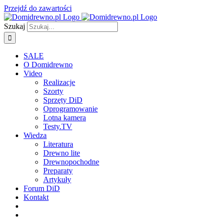
Przejdź do zawartości
Szukaj
SALE
O Domidrewno
Video
Realizacje
Szorty
Sprzęty DiD
Oprogramowanie
Lotna kamera
Testy.TV
Wiedza
Literatura
Drewno lite
Drewnopochodne
Preparaty
Artykuły
Forum DiD
Kontakt