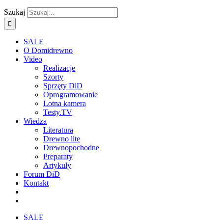
Szukaj
SALE
O Domidrewno
Video
Realizacje
Szorty
Sprzęty DiD
Oprogramowanie
Lotna kamera
Testy.TV
Wiedza
Literatura
Drewno lite
Drewnopochodne
Preparaty
Artykuły
Forum DiD
Kontakt
SALE