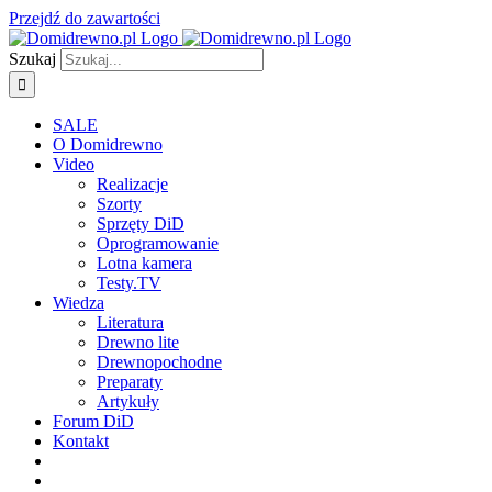
Przejdź do zawartości
Szukaj
SALE
O Domidrewno
Video
Realizacje
Szorty
Sprzęty DiD
Oprogramowanie
Lotna kamera
Testy.TV
Wiedza
Literatura
Drewno lite
Drewnopochodne
Preparaty
Artykuły
Forum DiD
Kontakt