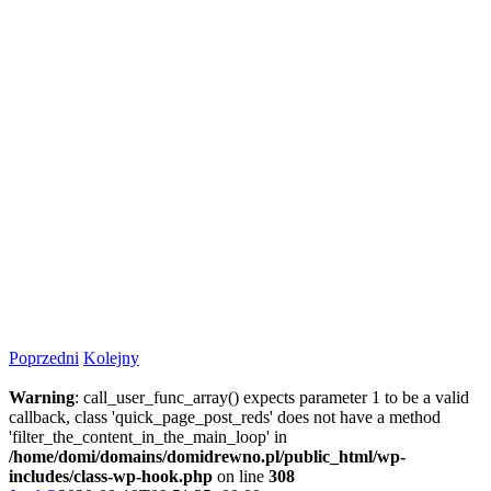
Poprzedni
Kolejny
Warning
: call_user_func_array() expects parameter 1 to be a valid
callback, class 'quick_page_post_reds' does not have a method
'filter_the_content_in_the_main_loop' in
/home/domi/domains/domidrewno.pl/public_html/wp-
includes/class-wp-hook.php
on line
308