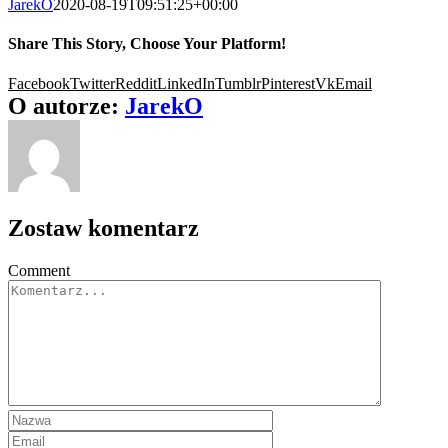
JarekO
2020-08-19T09:51:25+00:00
Share This Story, Choose Your Platform!
Facebook
Twitter
Reddit
LinkedIn
Tumblr
Pinterest
Vk
Email
O autorze:
JarekO
Zostaw komentarz
Comment