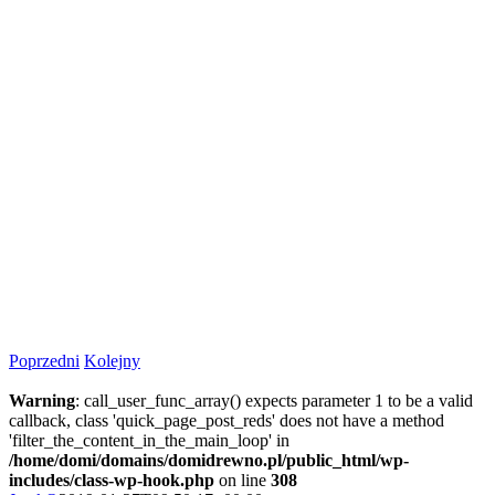
Poprzedni
Kolejny
Warning
: call_user_func_array() expects parameter 1 to be a valid
callback, class 'quick_page_post_reds' does not have a method
'filter_the_content_in_the_main_loop' in
/home/domi/domains/domidrewno.pl/public_html/wp-
includes/class-wp-hook.php
on line
308