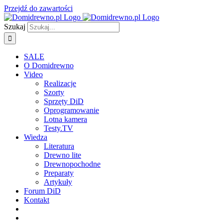
Przejdź do zawartości
Szukaj
SALE
O Domidrewno
Video
Realizacje
Szorty
Sprzęty DiD
Oprogramowanie
Lotna kamera
Testy.TV
Wiedza
Literatura
Drewno lite
Drewnopochodne
Preparaty
Artykuły
Forum DiD
Kontakt