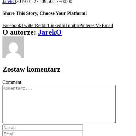
JarekO
2019-01-27T09:50:17+00:00
Share This Story, Choose Your Platform!
Facebook
Twitter
Reddit
LinkedIn
Tumblr
Pinterest
Vk
Email
O autorze:
JarekO
Zostaw komentarz
Comment