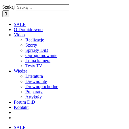
Szukaj
SALE
O Domidrewno
Video
Realizacje
Szorty
Sprzęty DiD
Oprogramowanie
Lotna kamera
Testy.TV
Wiedza
Literatura
Drewno lite
Drewnopochodne
Preparaty
Artykuły
Forum DiD
Kontakt
SALE