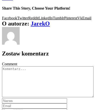
Share This Story, Choose Your Platform!
Facebook
Twitter
Reddit
LinkedIn
Tumblr
Pinterest
Vk
Email
O autorze:
JarekO
Zostaw komentarz
Comment