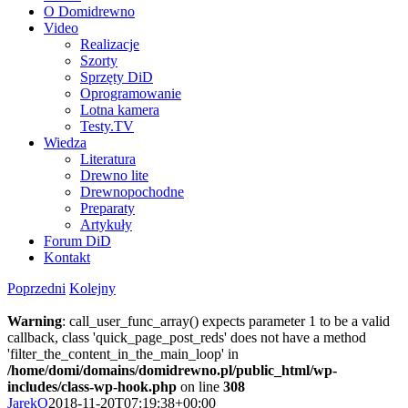
O Domidrewno
Video
Realizacje
Szorty
Sprzęty DiD
Oprogramowanie
Lotna kamera
Testy.TV
Wiedza
Literatura
Drewno lite
Drewnopochodne
Preparaty
Artykuły
Forum DiD
Kontakt
Poprzedni
Kolejny
Warning
: call_user_func_array() expects parameter 1 to be a valid
callback, class 'quick_page_post_reds' does not have a method
'filter_the_content_in_the_main_loop' in
/home/domi/domains/domidrewno.pl/public_html/wp-
includes/class-wp-hook.php
on line
308
JarekO
2018-11-20T07:19:38+00:00