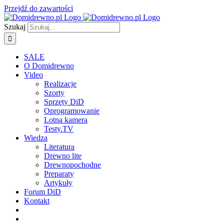
Przejdź do zawartości
Szukaj
SALE
O Domidrewno
Video
Realizacje
Szorty
Sprzęty DiD
Oprogramowanie
Lotna kamera
Testy.TV
Wiedza
Literatura
Drewno lite
Drewnopochodne
Preparaty
Artykuły
Forum DiD
Kontakt