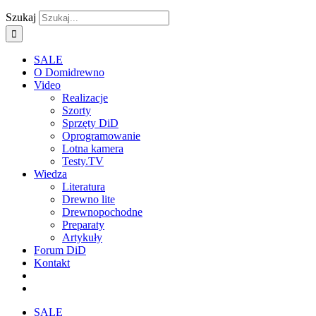
Szukaj
SALE
O Domidrewno
Video
Realizacje
Szorty
Sprzęty DiD
Oprogramowanie
Lotna kamera
Testy.TV
Wiedza
Literatura
Drewno lite
Drewnopochodne
Preparaty
Artykuły
Forum DiD
Kontakt
SALE