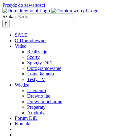
Przejdź do zawartości
Szukaj
SALE
O Domidrewno
Video
Realizacje
Szorty
Sprzęty DiD
Oprogramowanie
Lotna kamera
Testy.TV
Wiedza
Literatura
Drewno lite
Drewnopochodne
Preparaty
Artykuły
Forum DiD
Kontakt