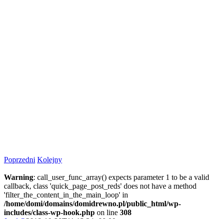
Poprzedni
Kolejny
Warning
: call_user_func_array() expects parameter 1 to be a valid
callback, class 'quick_page_post_reds' does not have a method
'filter_the_content_in_the_main_loop' in
/home/domi/domains/domidrewno.pl/public_html/wp-
includes/class-wp-hook.php
on line
308