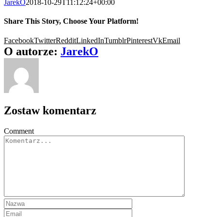
JarekO
2018-10-29T11:12:24+00:00
Share This Story, Choose Your Platform!
Facebook
Twitter
Reddit
LinkedIn
Tumblr
Pinterest
Vk
Email
O autorze:
JarekO
Zostaw komentarz
Comment