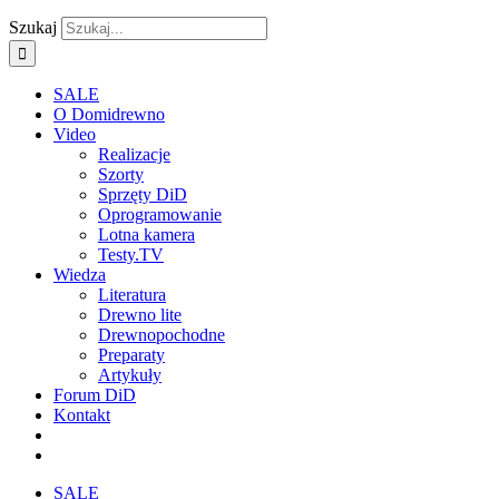
Szukaj
SALE
O Domidrewno
Video
Realizacje
Szorty
Sprzęty DiD
Oprogramowanie
Lotna kamera
Testy.TV
Wiedza
Literatura
Drewno lite
Drewnopochodne
Preparaty
Artykuły
Forum DiD
Kontakt
SALE