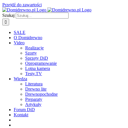
Przejdź do zawartości
Szukaj
SALE
O Domidrewno
Video
Realizacje
Szorty
Sprzęty DiD
Oprogramowanie
Lotna kamera
Testy.TV
Wiedza
Literatura
Drewno lite
Drewnopochodne
Preparaty
Artykuły
Forum DiD
Kontakt