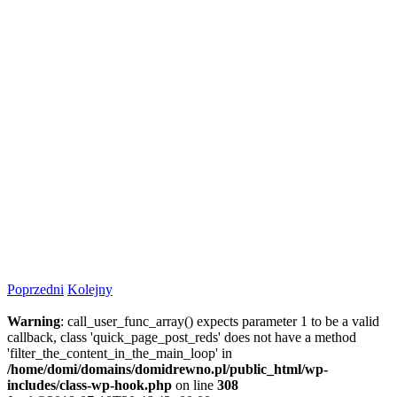
Poprzedni
Kolejny
Warning
: call_user_func_array() expects parameter 1 to be a valid
callback, class 'quick_page_post_reds' does not have a method
'filter_the_content_in_the_main_loop' in
/home/domi/domains/domidrewno.pl/public_html/wp-
includes/class-wp-hook.php
on line
308