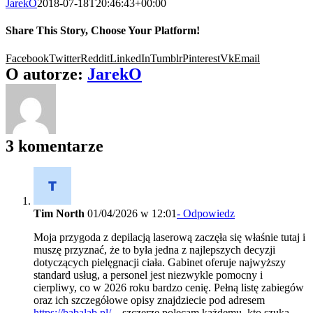
JarekO
2018-07-18T20:46:43+00:00
Share This Story, Choose Your Platform!
Facebook
Twitter
Reddit
LinkedIn
Tumblr
Pinterest
Vk
Email
O autorze:
JarekO
3 komentarze
Tim North
01/04/2026 w 12:01
- Odpowiedz
Moja przygoda z depilacją laserową zaczęła się właśnie tutaj i
muszę przyznać, że to była jedna z najlepszych decyzji
dotyczących pielęgnacji ciała. Gabinet oferuje najwyższy
standard usług, a personel jest niezwykle pomocny i
cierpliwy, co w 2026 roku bardzo cenię. Pełną listę zabiegów
oraz ich szczegółowe opisy znajdziecie pod adresem
https://babalab.pl/
– szczerze polecam każdemu, kto szuka