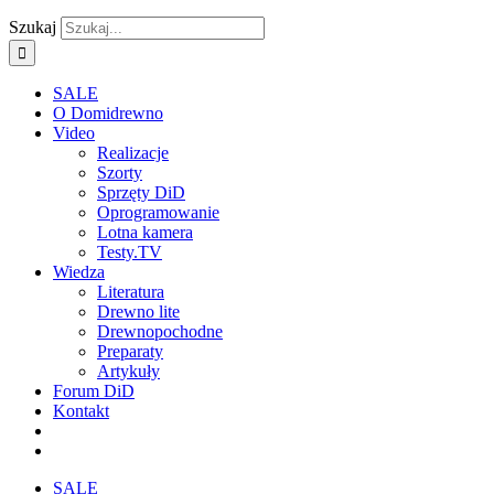
Szukaj
SALE
O Domidrewno
Video
Realizacje
Szorty
Sprzęty DiD
Oprogramowanie
Lotna kamera
Testy.TV
Wiedza
Literatura
Drewno lite
Drewnopochodne
Preparaty
Artykuły
Forum DiD
Kontakt
SALE