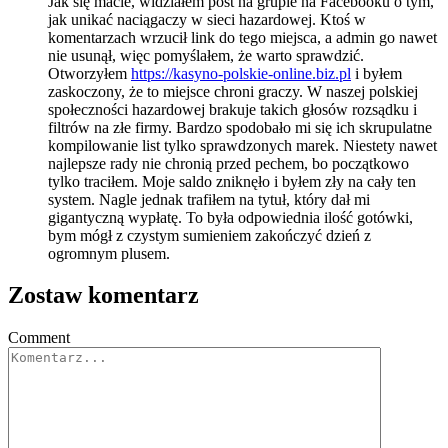
Jak się macie, widziałem post na grupie na Facebooku o tym,
jak unikać naciągaczy w sieci hazardowej. Ktoś w
komentarzach wrzucił link do tego miejsca, a admin go nawet
nie usunął, więc pomyślałem, że warto sprawdzić.
Otworzyłem
https://kasyno-polskie-online.biz.pl
i byłem
zaskoczony, że to miejsce chroni graczy. W naszej polskiej
społeczności hazardowej brakuje takich głosów rozsądku i
filtrów na złe firmy. Bardzo spodobało mi się ich skrupulatne
kompilowanie list tylko sprawdzonych marek. Niestety nawet
najlepsze rady nie chronią przed pechem, bo początkowo
tylko traciłem. Moje saldo zniknęło i byłem zły na cały ten
system. Nagle jednak trafiłem na tytuł, który dał mi
gigantyczną wypłatę. To była odpowiednia ilość gotówki,
bym mógł z czystym sumieniem zakończyć dzień z
ogromnym plusem.
Zostaw komentarz
Comment