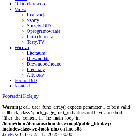
O Domidrewno
Video
Realizacje
Szorty
Sprzęty DiD
Oprogramowanie
Lotna kamera
Testy.TV
Wiedza
Literatura
Drewno lite
Drewnopochodne
Preparaty
Artykuły
Forum DiD
Kontakt
Poprzedni
Kolejny
Warning
: call_user_func_array() expects parameter 1 to be a valid
callback, class 'quick_page_post_reds' does not have a method
'filter_the_content_in_the_main_loop' in
/home/domi/domains/domidrewno.pl/public_html/wp-
includes/class-wp-hook.php
on line
308
JarekO
2018-05-23T13:20:25+00:00