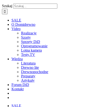
Szukaj
SALE
O Domidrewno
Video
Realizacje
Szorty
Sprzęty DiD
Oprogramowanie
Lotna kamera
Testy.TV
Wiedza
Literatura
Drewno lite
Drewnopochodne
Preparaty
Artykuły
Forum DiD
Kontakt
SALE