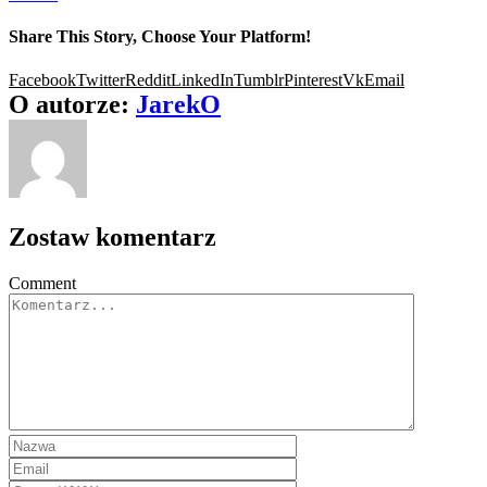
Share This Story, Choose Your Platform!
Facebook
Twitter
Reddit
LinkedIn
Tumblr
Pinterest
Vk
Email
O autorze:
JarekO
Zostaw komentarz
Comment