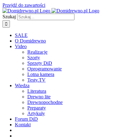
Przejdź do zawartości
Szukaj
SALE
O Domidrewno
Video
Realizacje
Szorty
Sprzęty DiD
Oprogramowanie
Lotna kamera
Testy.TV
Wiedza
Literatura
Drewno lite
Drewnopochodne
Preparaty
Artykuły
Forum DiD
Kontakt