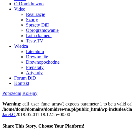
O Domidrewno
Video
Realizacje
Szorty
Sprzęty DiD
Oprogramowanie
Lotna kamera
Testy.TV
Wiedza
Literatura
Drewno lite
Drewnopochodne
Preparaty
Artykuły
Forum DiD
Kontakt
Poprzedni
Kolejny
Warning
: call_user_func_array() expects parameter 1 to be a valid c
/home/domi/domains/domidrewno.pl/public_html/wp-includes/cl
JarekO
2018-05-01T18:12:55+00:00
Share This Story, Choose Your Platform!