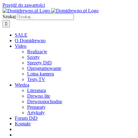
Przejdź do zawartości
Szukaj
SALE
O Domidrewno
Video
Realizacje
Szorty
Sprzęty DiD
Oprogramowanie
Lotna kamera
Testy.TV
Wiedza
Literatura
Drewno lite
Drewnopochodne
Preparaty
Artykuły
Forum DiD
Kontakt