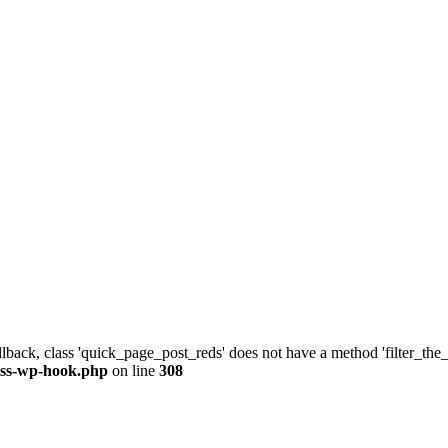
allback, class 'quick_page_post_reds' does not have a method 'filter_th
ass-wp-hook.php
on line
308