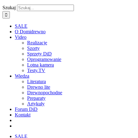
Szukaj
SALE
O Domidrewno
Video
Realizacje
Szorty
Sprzęty DiD
Oprogramowanie
Lotna kamera
Testy.TV
Wiedza
Literatura
Drewno lite
Drewnopochodne
Preparaty
Artykuły
Forum DiD
Kontakt
SALE