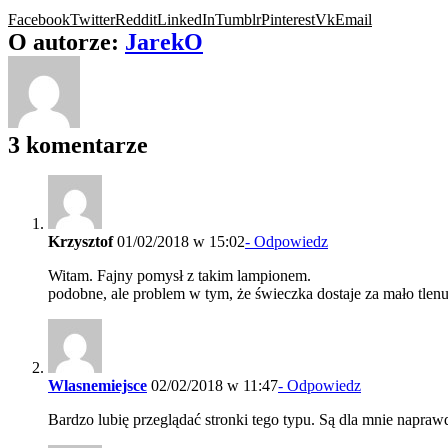
Facebook
Twitter
Reddit
LinkedIn
Tumblr
Pinterest
Vk
Email
O autorze:
JarekO
3 komentarze
Krzysztof
01/02/2018 w 15:02
- Odpowiedz
Witam. Fajny pomysł z takim lampionem.
podobne, ale problem w tym, że świeczka dostaje za mało tlenu 
Wlasnemiejsce
02/02/2018 w 11:47
- Odpowiedz
Bardzo lubię przeglądać stronki tego typu. Są dla mnie napraw