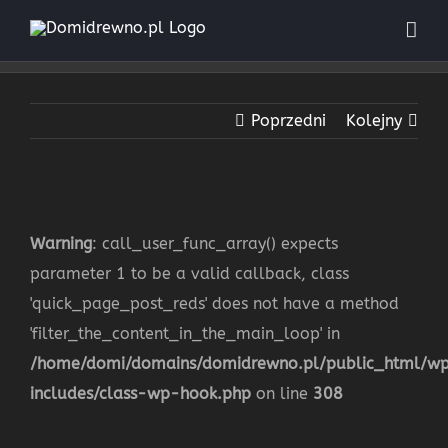
Przejdź
do
zawartości
Poprzedni
Kolejny
Warning
: call_user_func_array() expects
parameter 1 to be a valid callback, class
'quick_page_post_reds' does not have a method
'filter_the_content_in_the_main_loop' in
/home/domi/domains/domidrewno.pl/public_html/w
includes/class-wp-hook.php
on line
308