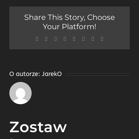
Share This Story, Choose
Your Platform!
Facebook
Twitter
Reddit
LinkedIn
Tumblr
Pinterest
Vk
Email
O autorze:
JarekO
Zostaw