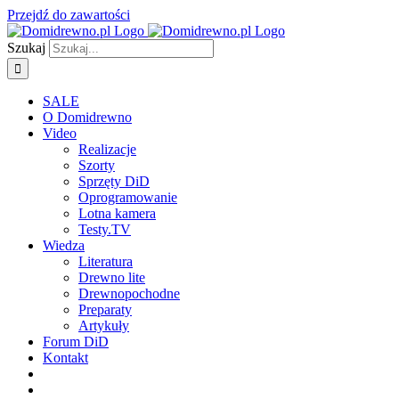
Przejdź do zawartości
Szukaj
SALE
O Domidrewno
Video
Realizacje
Szorty
Sprzęty DiD
Oprogramowanie
Lotna kamera
Testy.TV
Wiedza
Literatura
Drewno lite
Drewnopochodne
Preparaty
Artykuły
Forum DiD
Kontakt