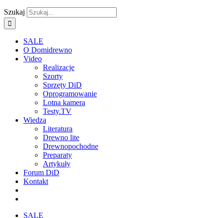
Szukaj
SALE
O Domidrewno
Video
Realizacje
Szorty
Sprzęty DiD
Oprogramowanie
Lotna kamera
Testy.TV
Wiedza
Literatura
Drewno lite
Drewnopochodne
Preparaty
Artykuły
Forum DiD
Kontakt
SALE