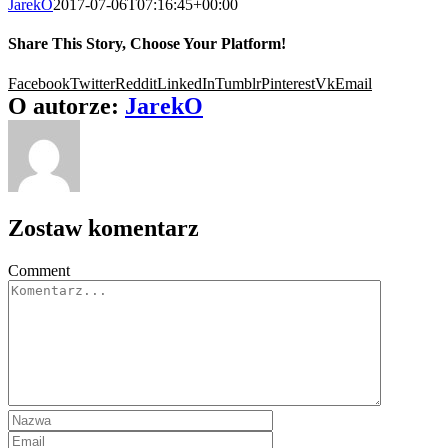
JarekO
2017-07-06T07:16:45+00:00
Share This Story, Choose Your Platform!
Facebook
Twitter
Reddit
LinkedIn
Tumblr
Pinterest
Vk
Email
O autorze:
JarekO
Zostaw komentarz
Comment