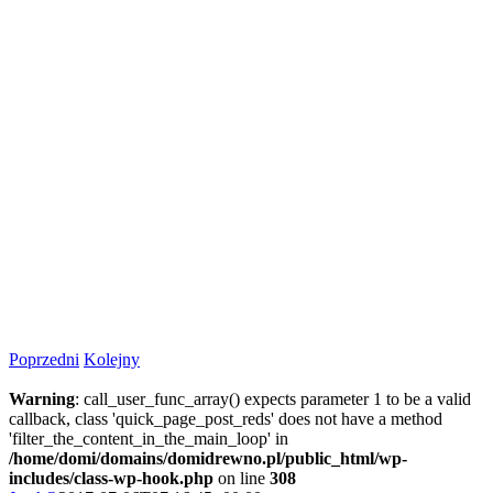
Poprzedni
Kolejny
Warning
: call_user_func_array() expects parameter 1 to be a valid
callback, class 'quick_page_post_reds' does not have a method
'filter_the_content_in_the_main_loop' in
/home/domi/domains/domidrewno.pl/public_html/wp-
includes/class-wp-hook.php
on line
308