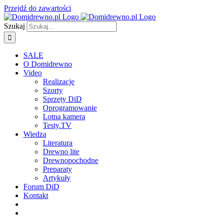
Przejdź do zawartości
Szukaj
SALE
O Domidrewno
Video
Realizacje
Szorty
Sprzęty DiD
Oprogramowanie
Lotna kamera
Testy.TV
Wiedza
Literatura
Drewno lite
Drewnopochodne
Preparaty
Artykuły
Forum DiD
Kontakt