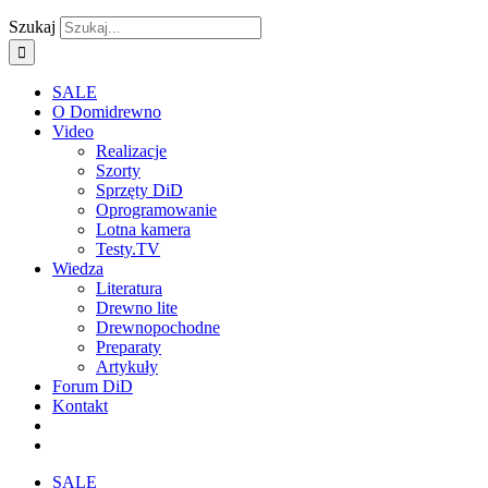
Szukaj
SALE
O Domidrewno
Video
Realizacje
Szorty
Sprzęty DiD
Oprogramowanie
Lotna kamera
Testy.TV
Wiedza
Literatura
Drewno lite
Drewnopochodne
Preparaty
Artykuły
Forum DiD
Kontakt
SALE