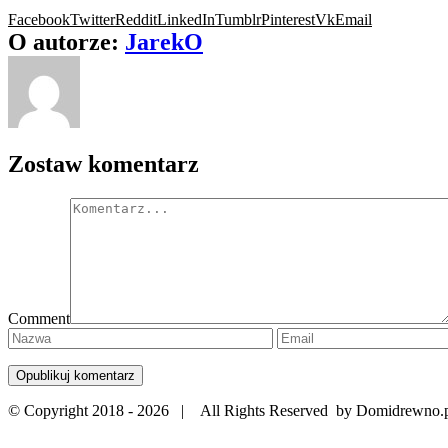
Facebook
Twitter
Reddit
LinkedIn
Tumblr
Pinterest
Vk
Email
O autorze:
JarekO
Zostaw komentarz
Comment
© Copyright 2018 -
2026 | All Rights Reserved by Domidrewno.