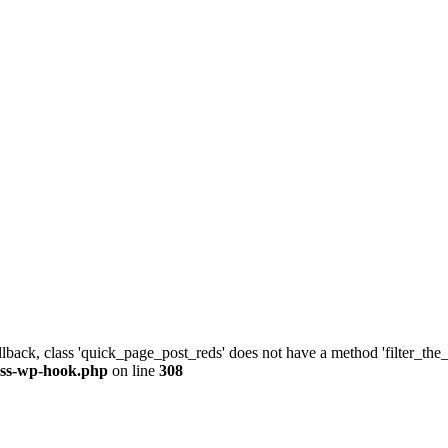
allback, class 'quick_page_post_reds' does not have a method 'filter_th
ass-wp-hook.php
on line
308