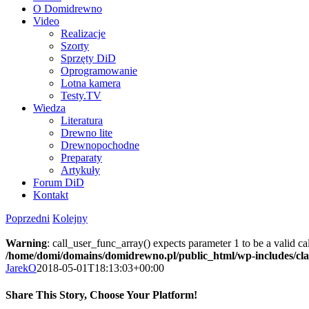
O Domidrewno
Video
Realizacje
Szorty
Sprzęty DiD
Oprogramowanie
Lotna kamera
Testy.TV
Wiedza
Literatura
Drewno lite
Drewnopochodne
Preparaty
Artykuły
Forum DiD
Kontakt
Poprzedni
Kolejny
Warning
: call_user_func_array() expects parameter 1 to be a valid c
/home/domi/domains/domidrewno.pl/public_html/wp-includes/cl
JarekO
2018-05-01T18:13:03+00:00
Share This Story, Choose Your Platform!