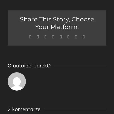
Share This Story, Choose
Your Platform!
Facebook
Twitter
Reddit
LinkedIn
Tumblr
Pinterest
Vk
Email
O autorze:
JarekO
2 komentarze