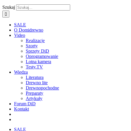
Szukaj
SALE
O Domidrewno
Video
Realizacje
Szorty
Sprzęty DiD
Oprogramowanie
Lotna kamera
Testy.TV
Wiedza
Literatura
Drewno lite
Drewnopochodne
Preparaty
Artykuły
Forum DiD
Kontakt
SALE