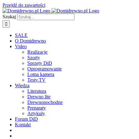
Przejdź do zawartości
Szukaj
SALE
O Domidrewno
Video
Realizacje
Szorty
Sprzęty DiD
Oprogramowanie
Lotna kamera
Testy.TV
Wiedza
Literatura
Drewno lite
Drewnopochodne
Preparaty
Artykuły
Forum DiD
Kontakt