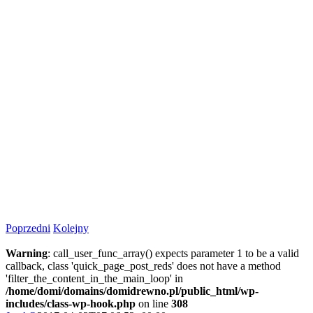
Poprzedni
Kolejny
Warning
: call_user_func_array() expects parameter 1 to be a valid
callback, class 'quick_page_post_reds' does not have a method
'filter_the_content_in_the_main_loop' in
/home/domi/domains/domidrewno.pl/public_html/wp-
includes/class-wp-hook.php
on line
308