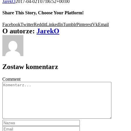
JarekO
2017-04-02T07:06:52+00:00
Share This Story, Choose Your Platform!
Facebook
Twitter
Reddit
LinkedIn
Tumblr
Pinterest
Vk
Email
O autorze:
JarekO
Zostaw komentarz
Comment