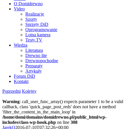
O Domidrewno
Video
Realizacje
Szorty
Sprzęty DiD
Oprogramowanie
Lotna kamera
Testy.TV
Wiedza
Literatura
Drewno lite
Drewnopochodne
Preparaty
Artykuły
Forum DiD
Kontakt
Poprzedni
Kolejny
Warning
: call_user_func_array() expects parameter 1 to be a valid
callback, class 'quick_page_post_reds' does not have a method
'filter_the_content_in_the_main_loop' in
/home/domi/domains/domidrewno.pl/public_html/wp-
includes/class-wp-hook.php
on line
308
JarekO
2016-07-10T07:32:26+00:00