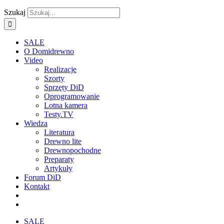
Szukaj
SALE
O Domidrewno
Video
Realizacje
Szorty
Sprzęty DiD
Oprogramowanie
Lotna kamera
Testy.TV
Wiedza
Literatura
Drewno lite
Drewnopochodne
Preparaty
Artykuły
Forum DiD
Kontakt
SALE