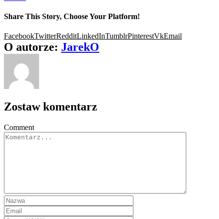
Share This Story, Choose Your Platform!
Facebook
Twitter
Reddit
LinkedIn
Tumblr
Pinterest
Vk
Email
O autorze:
JarekO
Zostaw komentarz
Comment