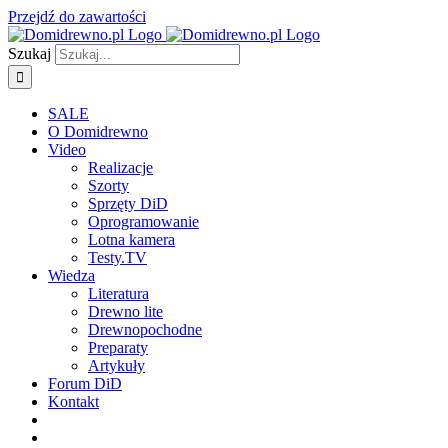
Przejdź do zawartości
Szukaj
SALE
O Domidrewno
Video
Realizacje
Szorty
Sprzęty DiD
Oprogramowanie
Lotna kamera
Testy.TV
Wiedza
Literatura
Drewno lite
Drewnopochodne
Preparaty
Artykuły
Forum DiD
Kontakt