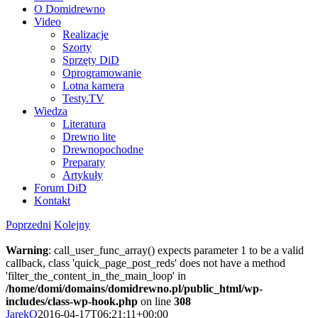
O Domidrewno
Video
Realizacje
Szorty
Sprzęty DiD
Oprogramowanie
Lotna kamera
Testy.TV
Wiedza
Literatura
Drewno lite
Drewnopochodne
Preparaty
Artykuły
Forum DiD
Kontakt
Poprzedni
Kolejny
Warning
: call_user_func_array() expects parameter 1 to be a valid
callback, class 'quick_page_post_reds' does not have a method
'filter_the_content_in_the_main_loop' in
/home/domi/domains/domidrewno.pl/public_html/wp-
includes/class-wp-hook.php
on line
308
JarekO
2016-04-17T06:21:11+00:00