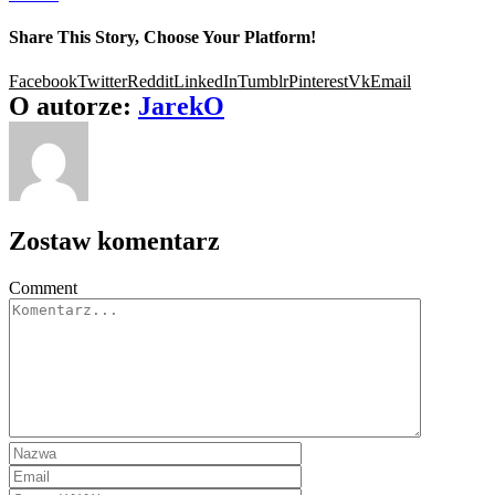
Share This Story, Choose Your Platform!
Facebook
Twitter
Reddit
LinkedIn
Tumblr
Pinterest
Vk
Email
O autorze:
JarekO
Zostaw komentarz
Comment