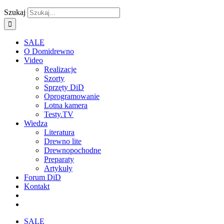
Szukaj
SALE
O Domidrewno
Video
Realizacje
Szorty
Sprzęty DiD
Oprogramowanie
Lotna kamera
Testy.TV
Wiedza
Literatura
Drewno lite
Drewnopochodne
Preparaty
Artykuły
Forum DiD
Kontakt
SALE