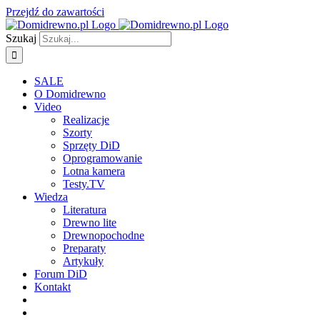
Przejdź do zawartości
Szukaj
SALE
O Domidrewno
Video
Realizacje
Szorty
Sprzęty DiD
Oprogramowanie
Lotna kamera
Testy.TV
Wiedza
Literatura
Drewno lite
Drewnopochodne
Preparaty
Artykuły
Forum DiD
Kontakt