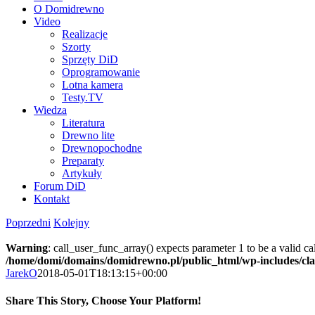
O Domidrewno
Video
Realizacje
Szorty
Sprzęty DiD
Oprogramowanie
Lotna kamera
Testy.TV
Wiedza
Literatura
Drewno lite
Drewnopochodne
Preparaty
Artykuły
Forum DiD
Kontakt
Poprzedni
Kolejny
Warning
: call_user_func_array() expects parameter 1 to be a valid c
/home/domi/domains/domidrewno.pl/public_html/wp-includes/cl
JarekO
2018-05-01T18:13:15+00:00
Share This Story, Choose Your Platform!