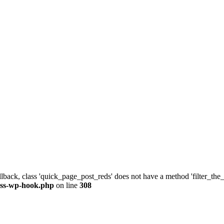
allback, class 'quick_page_post_reds' does not have a method 'filter_th
ass-wp-hook.php
on line
308