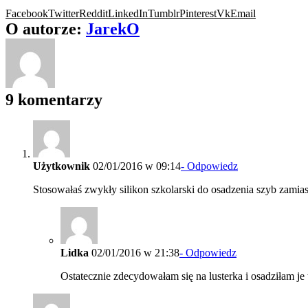
Facebook
Twitter
Reddit
LinkedIn
Tumblr
Pinterest
Vk
Email
O autorze:
JarekO
9 komentarzy
Użytkownik
02/01/2016 w 09:14
- Odpowiedz
Stosowałaś zwykły silikon szkolarski do osadzenia szyb zamias
Lidka
02/01/2016 w 21:38
- Odpowiedz
Ostatecznie zdecydowałam się na lusterka i osadziłam je