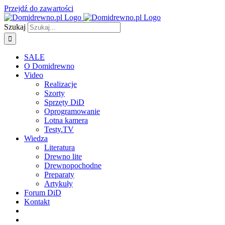
Przejdź do zawartości
Szukaj
SALE
O Domidrewno
Video
Realizacje
Szorty
Sprzęty DiD
Oprogramowanie
Lotna kamera
Testy.TV
Wiedza
Literatura
Drewno lite
Drewnopochodne
Preparaty
Artykuły
Forum DiD
Kontakt