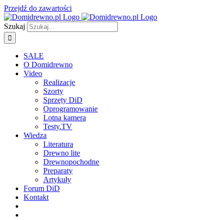
Przejdź do zawartości
Szukaj
SALE
O Domidrewno
Video
Realizacje
Szorty
Sprzęty DiD
Oprogramowanie
Lotna kamera
Testy.TV
Wiedza
Literatura
Drewno lite
Drewnopochodne
Preparaty
Artykuły
Forum DiD
Kontakt