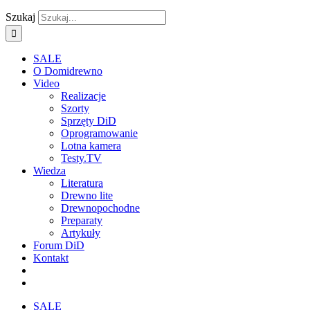
Szukaj
SALE
O Domidrewno
Video
Realizacje
Szorty
Sprzęty DiD
Oprogramowanie
Lotna kamera
Testy.TV
Wiedza
Literatura
Drewno lite
Drewnopochodne
Preparaty
Artykuły
Forum DiD
Kontakt
SALE