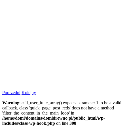
Poprzedni
Kolejny
Warning
: call_user_func_array() expects parameter 1 to be a valid
callback, class 'quick_page_post_reds' does not have a method
'filter_the_content_in_the_main_loop' in
/home/domi/domains/domidrewno.pl/public_html/wp-
includes/class-wp-hook.php
on line
308