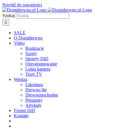
Przejdź do zawartości
Szukaj
SALE
O Domidrewno
Video
Realizacje
Szorty
Sprzęty DiD
Oprogramowanie
Lotna kamera
Testy.TV
Wiedza
Literatura
Drewno lite
Drewnopochodne
Preparaty
Artykuły
Forum DiD
Kontakt