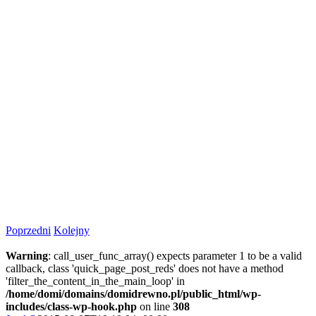
Poprzedni
Kolejny
Warning
: call_user_func_array() expects parameter 1 to be a valid
callback, class 'quick_page_post_reds' does not have a method
'filter_the_content_in_the_main_loop' in
/home/domi/domains/domidrewno.pl/public_html/wp-
includes/class-wp-hook.php
on line
308