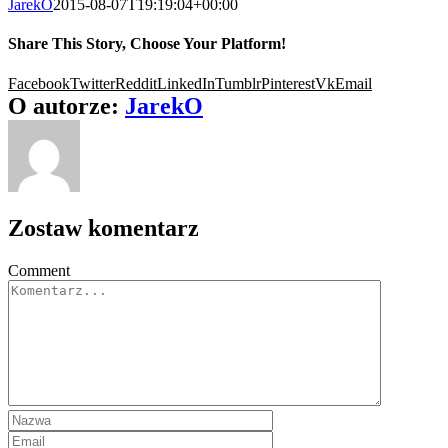
JarekO
2015-08-07T19:19:04+00:00
Share This Story, Choose Your Platform!
Facebook
Twitter
Reddit
LinkedIn
Tumblr
Pinterest
Vk
Email
O autorze:
JarekO
Zostaw komentarz
Comment