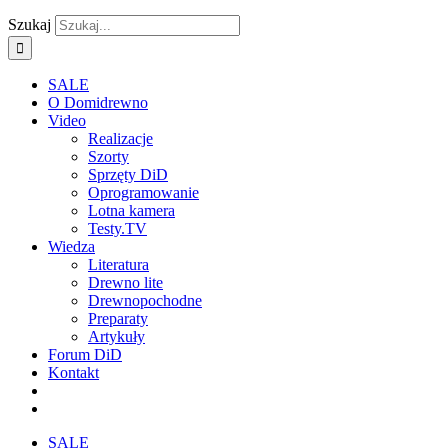
Szukaj
SALE
O Domidrewno
Video
Realizacje
Szorty
Sprzęty DiD
Oprogramowanie
Lotna kamera
Testy.TV
Wiedza
Literatura
Drewno lite
Drewnopochodne
Preparaty
Artykuły
Forum DiD
Kontakt
SALE