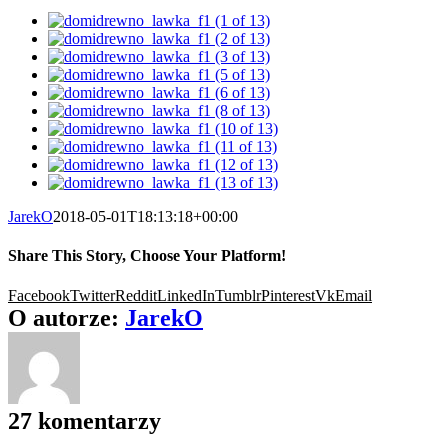
JarekO
2018-05-01T18:13:18+00:00
Share This Story, Choose Your Platform!
Facebook
Twitter
Reddit
LinkedIn
Tumblr
Pinterest
Vk
Email
O autorze:
JarekO
27 komentarzy