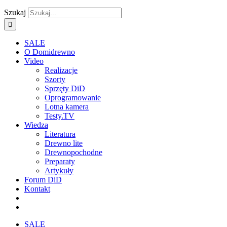
Szukaj
SALE
O Domidrewno
Video
Realizacje
Szorty
Sprzęty DiD
Oprogramowanie
Lotna kamera
Testy.TV
Wiedza
Literatura
Drewno lite
Drewnopochodne
Preparaty
Artykuły
Forum DiD
Kontakt
SALE