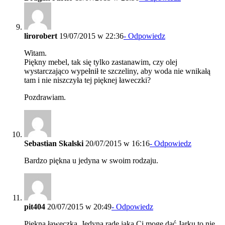
lirorobert
19/07/2015 w 22:36
- Odpowiedz
Witam.
Piękny mebel, tak się tylko zastanawim, czy olej
wystarczająco wypełnił te szczeliny, aby woda nie wnikałą
tam i nie niszczyła tej pięknej ławeczki?
Pozdrawiam.
Sebastian Skalski
20/07/2015 w 16:16
- Odpowiedz
Bardzo piękna u jedyna w swoim rodzaju.
pit404
20/07/2015 w 20:49
- Odpowiedz
Piękna ławeczka .Jedyną radę jaką Ci mogę dać Jarku to nie