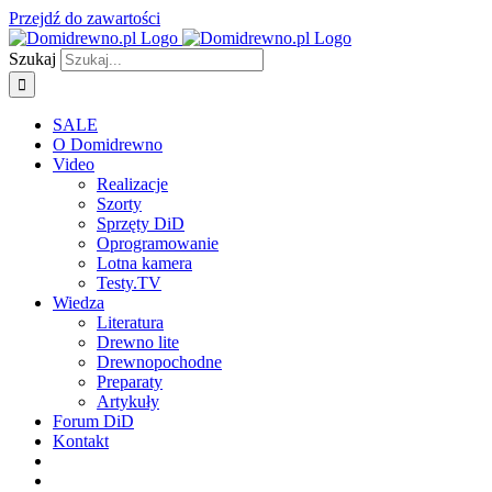
Przejdź do zawartości
Szukaj
SALE
O Domidrewno
Video
Realizacje
Szorty
Sprzęty DiD
Oprogramowanie
Lotna kamera
Testy.TV
Wiedza
Literatura
Drewno lite
Drewnopochodne
Preparaty
Artykuły
Forum DiD
Kontakt