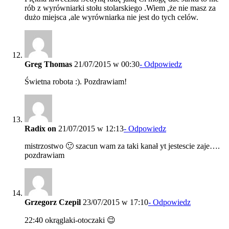
rób z wyrówniarki stołu stolarskiego .Wiem ,że nie masz za
dużo miejsca ,ale wyrówniarka nie jest do tych celów.
Greg Thomas
21/07/2015 w 00:30
- Odpowiedz
Świetna robota :). Pozdrawiam!
Radix on
21/07/2015 w 12:13
- Odpowiedz
mistrzostwo 🙂 szacun wam za taki kanał yt jestescie zaje….
pozdrawiam
Grzegorz Czepil
23/07/2015 w 17:10
- Odpowiedz
22:40 okrąglaki-otoczaki 😉