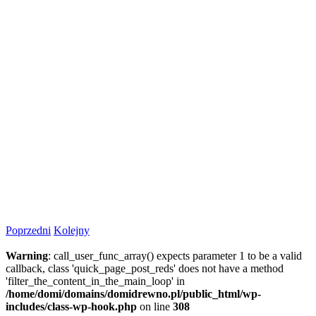
Poprzedni
Kolejny
Warning
: call_user_func_array() expects parameter 1 to be a valid
callback, class 'quick_page_post_reds' does not have a method
'filter_the_content_in_the_main_loop' in
/home/domi/domains/domidrewno.pl/public_html/wp-
includes/class-wp-hook.php
on line
308