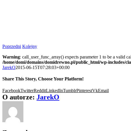
Poprzedni
Kolejny
Warning
: call_user_func_array() expects parameter 1 to be a valid c
/home/domi/domains/domidrewno.pl/public_html/wp-includes/cl
JarekO
2015-06-15T07:28:03+00:00
Share This Story, Choose Your Platform!
Facebook
Twitter
Reddit
LinkedIn
Tumblr
Pinterest
Vk
Email
O autorze:
JarekO