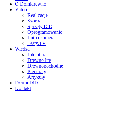
O Domidrewno
Video
Realizacje
Szorty
Sprzęty DiD
Oprogramowanie
Lotna kamera
Testy.TV
Wiedza
Literatura
Drewno lite
Drewnopochodne
Preparaty
Artykuły
Forum DiD
Kontakt