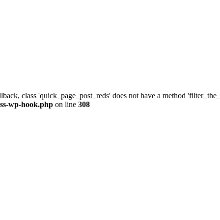
allback, class 'quick_page_post_reds' does not have a method 'filter_th
ass-wp-hook.php
on line
308