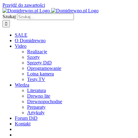
Przejdź do zawartości
Szukaj
SALE
O Domidrewno
Video
Realizacje
Szorty
Sprzęty DiD
Oprogramowanie
Lotna kamera
Testy.TV
Wiedza
Literatura
Drewno lite
Drewnopochodne
Preparaty
Artykuły
Forum DiD
Kontakt