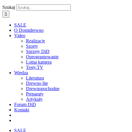
Szukaj
SALE
O Domidrewno
Video
Realizacje
Szorty
Sprzęty DiD
Oprogramowanie
Lotna kamera
Testy.TV
Wiedza
Literatura
Drewno lite
Drewnopochodne
Preparaty
Artykuły
Forum DiD
Kontakt
SALE