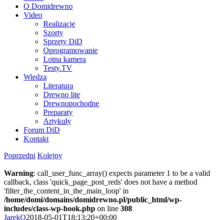
O Domidrewno
Video
Realizacje
Szorty
Sprzęty DiD
Oprogramowanie
Lotna kamera
Testy.TV
Wiedza
Literatura
Drewno lite
Drewnopochodne
Preparaty
Artykuły
Forum DiD
Kontakt
Poprzedni
Kolejny
Warning
: call_user_func_array() expects parameter 1 to be a valid
callback, class 'quick_page_post_reds' does not have a method
'filter_the_content_in_the_main_loop' in
/home/domi/domains/domidrewno.pl/public_html/wp-
includes/class-wp-hook.php
on line
308
JarekO
2018-05-01T18:13:20+00:00