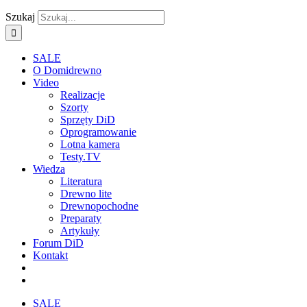
Szukaj
SALE
O Domidrewno
Video
Realizacje
Szorty
Sprzęty DiD
Oprogramowanie
Lotna kamera
Testy.TV
Wiedza
Literatura
Drewno lite
Drewnopochodne
Preparaty
Artykuły
Forum DiD
Kontakt
SALE