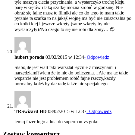
tyle maszyn ciecia przycinania, a wystarczyło trochę kleju
parę wkrętów i taką szafkę można zrobić w godzinę. Nie
obraź się fajne masz te filmiki ale co do tego to mam takie
pytanie ta szafka to na jakąś wojnę ma być nie zniszczalna po
co kołki klej i jeszcze wkręty (same wkręty by nie
wystarczyły)?No czego to się nie robi dla żony… 😉
hubert porada
03/02/2015 w 12:34
- Odpowiedz
Słabo,ile jest wart taki warsztat łącznie z maszynami i
narzędziami?wiem że to nie do policzenia…Ale mając takie
wsparcie nie jest problemem robić fajne rzeczy,każdy
normalny koleś by dał radę także nic specjalnego…
TRSwizard HD
08/02/2015 w 12:37
- Odpowiedz
tem q fazer logo a luta do superman vs goku
Zostaw komentarz