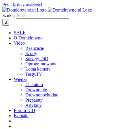
Przejdź do zawartości
Szukaj
SALE
O Domidrewno
Video
Realizacje
Szorty
Sprzęty DiD
Oprogramowanie
Lotna kamera
Testy.TV
Wiedza
Literatura
Drewno lite
Drewnopochodne
Preparaty
Artykuły
Forum DiD
Kontakt