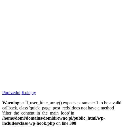
Poprzedni
Kolejny
Warning
: call_user_func_array() expects parameter 1 to be a valid
callback, class 'quick_page_post_reds' does not have a method
'filter_the_content_in_the_main_loop' in
/home/domi/domains/domidrewno.pl/public_html/wp-
includes/class-wp-hook.php
on line
308