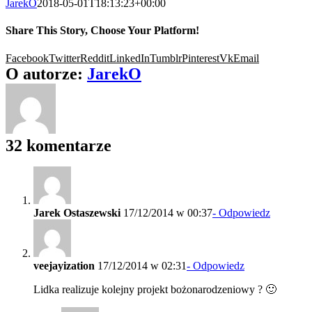
JarekO
2018-05-01T18:13:23+00:00
Share This Story, Choose Your Platform!
Facebook
Twitter
Reddit
LinkedIn
Tumblr
Pinterest
Vk
Email
O autorze:
JarekO
32 komentarze
Jarek Ostaszewski
17/12/2014 w 00:37
- Odpowiedz
veejayization
17/12/2014 w 02:31
- Odpowiedz
Lidka realizuje kolejny projekt bożonarodzeniowy ? 🙂