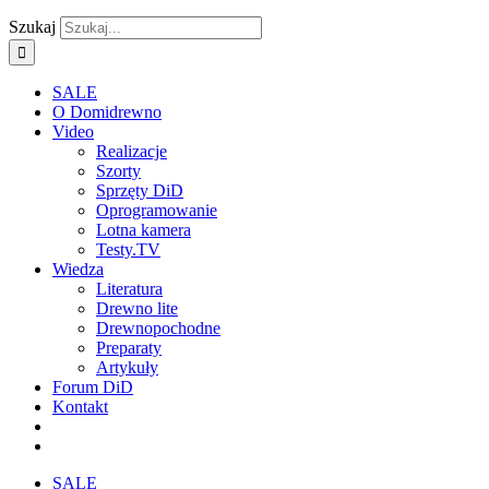
Szukaj
SALE
O Domidrewno
Video
Realizacje
Szorty
Sprzęty DiD
Oprogramowanie
Lotna kamera
Testy.TV
Wiedza
Literatura
Drewno lite
Drewnopochodne
Preparaty
Artykuły
Forum DiD
Kontakt
SALE