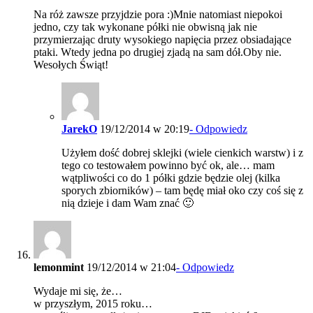
Na róż zawsze przyjdzie pora :)Mnie natomiast niepokoi
jedno, czy tak wykonane półki nie obwisną jak nie
przymierzając druty wysokiego napięcia przez obsiadające
ptaki. Wtedy jedna po drugiej zjadą na sam dół.Oby nie.
Wesołych Świąt!
JarekO
19/12/2014 w 20:19
- Odpowiedz
Użyłem dość dobrej sklejki (wiele cienkich warstw) i z
tego co testowałem powinno być ok, ale… mam
wątpliwości co do 1 półki gdzie będzie olej (kilka
sporych zbiorników) – tam będę miał oko czy coś się z
nią dzieje i dam Wam znać 🙂
lemonmint
19/12/2014 w 21:04
- Odpowiedz
Wydaje mi się, że…
w przyszłym, 2015 roku…