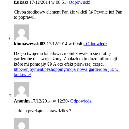
Łukasz
17/12/2014 w 08:51
- Odpowiedz
Chyba środkowy element Pan źle wkleił 🙂 Pewnie już Pan
to poprawił.
ktomaszewski83
17/12/2014 w 09:40
- Odpowiedz
Dzięki twojemu kanałowi zmobilizowałem się i robię
garderobę dla swojej żony. Znalazłem tu dużo informacji
które mi pomogły 😉 A oto efekt pierwszej części
http://enjoyment.pl/shopping/moja-nowa-garderoba-juz-w-
budowie/
Anonim
17/12/2014 w 12:30
- Odpowiedz
Jarku a przekątną sprawdziłeś ?