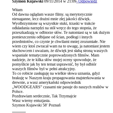
Szymon Kujawski
09/11/2014 w 21:09
- Odpowiedz
Witam
Od dawna oglądam wasze filmy. są merytorycznie
nienaganne, lecz drażni mnie złej jakości dźwięk.
Wyolbrzymione są wszystkie stuki, trzaski w trakcie
odkładania narzędzi na stół wręcz do tego stopnia, że
przeszkadzają w odbiorze słów. Te natomiast są w tak dużym
pomieszczeniu odbijane od ścian, podłogi i innych
przedmiotów, co czynie je chwilami mniej zrozumiałe. Nie
wiem czy ktoś zwracał wam na to uwagę, ja natomiast jestem
słuchowcem i uważam, że dźwięk jest słabą stroną waszych
wspaniale tematycznie poprowadzonych filmów. Mam
nadzieje, że te kilka słów mojej oceny spowoduje, że
pomyślicie jak by ten temat usprawnić, by był odbiór
waszych filmów był w pełni atrakcyjny.
To co robicie zasługuję na wielkie słowa uznania, gdyż
brakuję w Naszym kraju propagowania majsterkowania w
drewnie, a wasz amerykański odpowiednik
„WOODGEARS” czasami nie pasuje do naszych realiów w
Polsce.
Pozdrawiam serdecznie, Tak Trzymajcie
Wasz wierny entuzjasta.
Szymon Kujawski 58′ Poznań