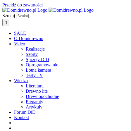
Przejdź do zawartości
Szukaj
SALE
O Domidrewno
Video
Realizacje
Szorty
Sprzęty DiD
Oprogramowanie
Lotna kamera
Testy.TV
Wiedza
Literatura
Drewno lite
Drewnopochodne
Preparaty
Artykuły
Forum DiD
Kontakt