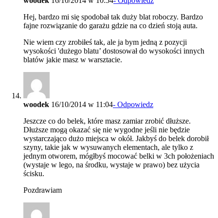
woodek
16/10/2014 w 10:54
- Odpowiedz
Hej, bardzo mi się spodobał tak duży blat roboczy. Bardzo
fajne rozwiązanie do garażu gdzie na co dzień stoją auta.
Nie wiem czy zrobiłeś tak, ale ja bym jedną z pozycji
wysokości 'dużego blatu’ dostosował do wysokości innych
blatów jakie masz w warsztacie.
woodek
16/10/2014 w 11:04
- Odpowiedz
Jeszcze co do belek, które masz zamiar zrobić dłuższe.
Dłuższe mogą okazać się nie wygodne jeśli nie będzie
wystarczająco dużo miejsca w okół. Jakbyś do belek dorobił
szyny, takie jak w wysuwanych elementach, ale tylko z
jednym otworem, mógłbyś mocować belki w 3ch położeniach
(wystaje w lego, na środku, wystaje w prawo) bez użycia
ścisku.
Pozdrawiam