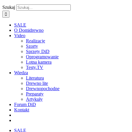
Szukaj
SALE
O Domidrewno
Video
Realizacje
Szorty
Sprzęty DiD
Oprogramowanie
Lotna kamera
Testy.TV
Wiedza
Literatura
Drewno lite
Drewnopochodne
Preparaty
Artykuły
Forum DiD
Kontakt
SALE