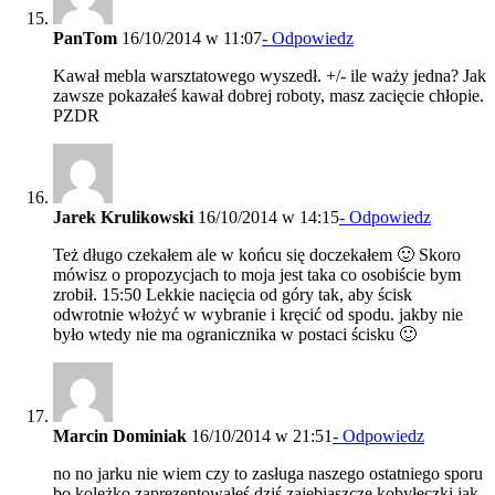
PanTom
16/10/2014 w 11:07
- Odpowiedz
Kawał mebla warsztatowego wyszedł. +/- ile waży jedna? Jak
zawsze pokazałeś kawał dobrej roboty, masz zacięcie chłopie.
PZDR
Jarek Krulikowski
16/10/2014 w 14:15
- Odpowiedz
Też długo czekałem ale w końcu się doczekałem 🙂 Skoro
mówisz o propozycjach to moja jest taka co osobiście bym
zrobił. 15:50 Lekkie nacięcia od góry tak, aby ścisk
odwrotnie włożyć w wybranie i kręcić od spodu. jakby nie
było wtedy nie ma ogranicznika w postaci ścisku 🙂
Marcin Dominiak
16/10/2014 w 21:51
- Odpowiedz
no no jarku nie wiem czy to zasługa naszego ostatniego sporu
bo koleżko zaprezentowałeś dziś zajebiaszcze kobyłeczki jak