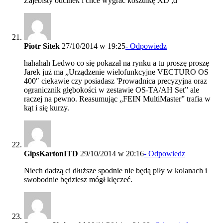
Zajebisty odcinek i chce wygrać koszulkę XD ;d
Piotr Sitek
27/10/2014 w 19:25
- Odpowiedz
hahahah Ledwo co się pokazał na rynku a tu proszę proszę
Jarek już ma „Urządzenie wielofunkcyjne VECTURO OS
400″ ciekawie czy posiadasz 'Prowadnica precyzyjna oraz
ogranicznik głębokości w zestawie OS-TA/AH Set” ale
raczej na pewno. Reasumując „FEIN MultiMaster” trafia w
kąt i się kurzy.
GipsKartonITD
29/10/2014 w 20:16
- Odpowiedz
Niech dadzą ci dłuższe spodnie nie będą piły w kolanach i
swobodnie będziesz mógł klęczeć.