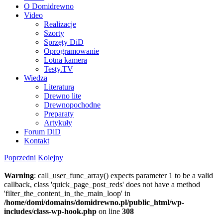
O Domidrewno
Video
Realizacje
Szorty
Sprzęty DiD
Oprogramowanie
Lotna kamera
Testy.TV
Wiedza
Literatura
Drewno lite
Drewnopochodne
Preparaty
Artykuły
Forum DiD
Kontakt
Poprzedni
Kolejny
Warning
: call_user_func_array() expects parameter 1 to be a valid
callback, class 'quick_page_post_reds' does not have a method
'filter_the_content_in_the_main_loop' in
/home/domi/domains/domidrewno.pl/public_html/wp-
includes/class-wp-hook.php
on line
308