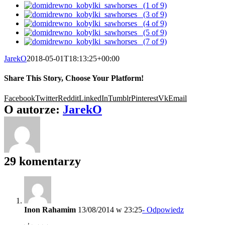
JarekO
2018-05-01T18:13:25+00:00
Share This Story, Choose Your Platform!
Facebook
Twitter
Reddit
LinkedIn
Tumblr
Pinterest
Vk
Email
O autorze:
JarekO
29 komentarzy
Inon Rahamim
13/08/2014 w 23:25
- Odpowiedz