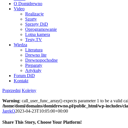
O Domidrewno
Video
Realizacje
Szorty
Sprzęty DiD
Oprogramowanie
Lotna kamera
Testy.TV
Wiedza
Literatura
Drewno lite
Drewnopochodne
Preparaty
Artykuły
Forum DiD
Kontakt
Poprzedni
Kolejny
Warning
: call_user_func_array() expects parameter 1 to be a valid c
/home/domi/domains/domidrewno.pl/public_html/wp-includes/cl
JarekO
2023-04-23T10:05:00+00:00
Share This Story, Choose Your Platform!