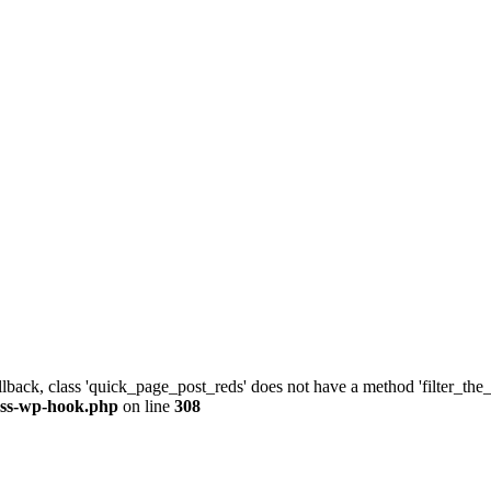
allback, class 'quick_page_post_reds' does not have a method 'filter_th
ass-wp-hook.php
on line
308