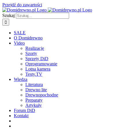
Przejdź do zawartości
Szukaj
SALE
O Domidrewno
Video
Realizacje
Szorty
Sprzęty DiD
Oprogramowanie
Lotna kamera
Testy.TV
Wiedza
Literatura
Drewno lite
Drewnopochodne
Preparaty
Artykuły
Forum DiD
Kontakt