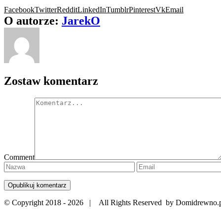
Facebook
Twitter
Reddit
LinkedIn
Tumblr
Pinterest
Vk
Email
O autorze:
JarekO
Zostaw komentarz
Comment
© Copyright 2018 -
2026 | All Rights Reserved by Domidrewno.