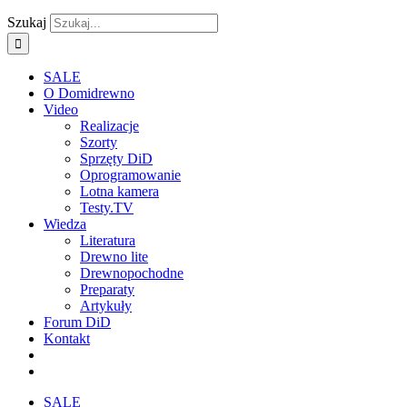
Szukaj
SALE
O Domidrewno
Video
Realizacje
Szorty
Sprzęty DiD
Oprogramowanie
Lotna kamera
Testy.TV
Wiedza
Literatura
Drewno lite
Drewnopochodne
Preparaty
Artykuły
Forum DiD
Kontakt
SALE