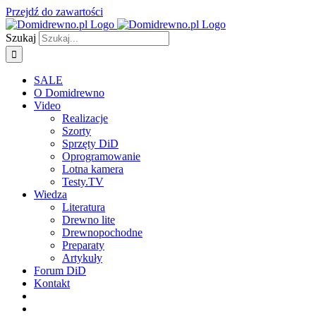
Przejdź do zawartości
Szukaj
SALE
O Domidrewno
Video
Realizacje
Szorty
Sprzęty DiD
Oprogramowanie
Lotna kamera
Testy.TV
Wiedza
Literatura
Drewno lite
Drewnopochodne
Preparaty
Artykuły
Forum DiD
Kontakt