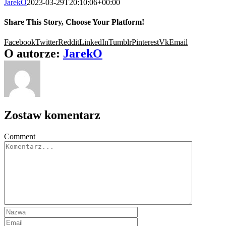
JarekO
2023-03-29T20:10:06+00:00
Share This Story, Choose Your Platform!
Facebook
Twitter
Reddit
LinkedIn
Tumblr
Pinterest
Vk
Email
O autorze:
JarekO
Zostaw komentarz
Comment