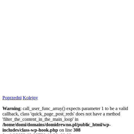
Poprzedni
Kolejny
Warning
: call_user_func_array() expects parameter 1 to be a valid
callback, class 'quick_page_post_reds' does not have a method
'filter_the_content_in_the_main_loop' in
/home/domi/domains/domidrewno.pl/public_html/wp-
includes/class-wp-hook.php
on line
308