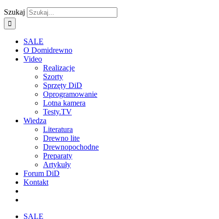
Szukaj
SALE
O Domidrewno
Video
Realizacje
Szorty
Sprzęty DiD
Oprogramowanie
Lotna kamera
Testy.TV
Wiedza
Literatura
Drewno lite
Drewnopochodne
Preparaty
Artykuły
Forum DiD
Kontakt
SALE