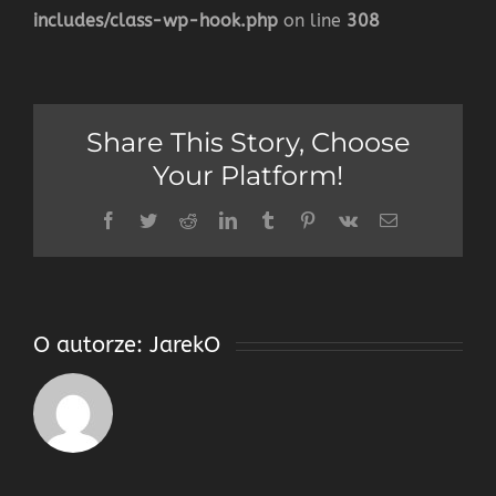
includes/class-wp-hook.php
on line
308
Share This Story, Choose
Your Platform!
Facebook
Twitter
Reddit
LinkedIn
Tumblr
Pinterest
Vk
Email
O autorze:
JarekO