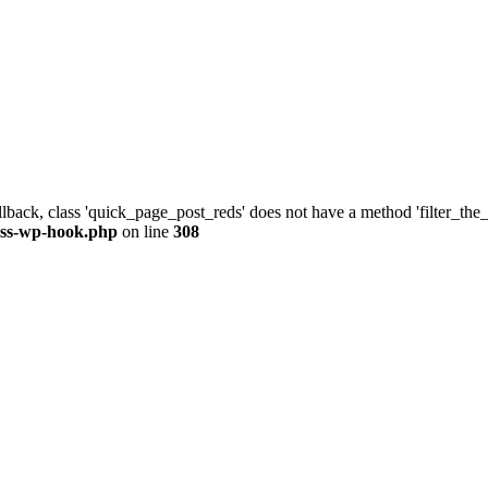
allback, class 'quick_page_post_reds' does not have a method 'filter_th
ass-wp-hook.php
on line
308