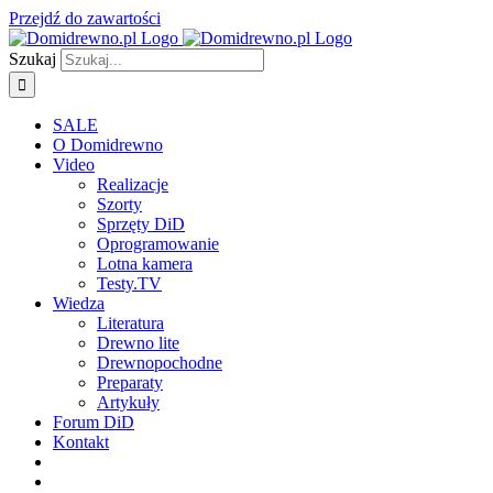
Przejdź do zawartości
Szukaj
SALE
O Domidrewno
Video
Realizacje
Szorty
Sprzęty DiD
Oprogramowanie
Lotna kamera
Testy.TV
Wiedza
Literatura
Drewno lite
Drewnopochodne
Preparaty
Artykuły
Forum DiD
Kontakt