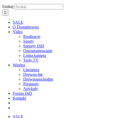
Szukaj
SALE
O Domidrewno
Video
Realizacje
Szorty
Sprzęty DiD
Oprogramowanie
Lotna kamera
Testy.TV
Wiedza
Literatura
Drewno lite
Drewnopochodne
Preparaty
Artykuły
Forum DiD
Kontakt
SALE