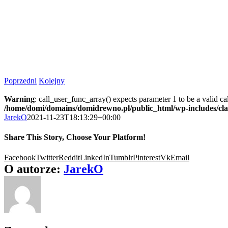
Poprzedni
Kolejny
Warning
: call_user_func_array() expects parameter 1 to be a valid c
/home/domi/domains/domidrewno.pl/public_html/wp-includes/cl
JarekO
2021-11-23T18:13:29+00:00
Share This Story, Choose Your Platform!
Facebook
Twitter
Reddit
LinkedIn
Tumblr
Pinterest
Vk
Email
O autorze:
JarekO