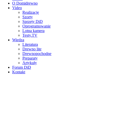
O Domidrewno
Video
Realizacje
Szorty
Sprzęty DiD
Oprogramowanie
Lotna kamera
Testy.TV
Wiedza
Literatura
Drewno lite
Drewnopochodne
Preparaty
Artykuły
Forum DiD
Kontakt