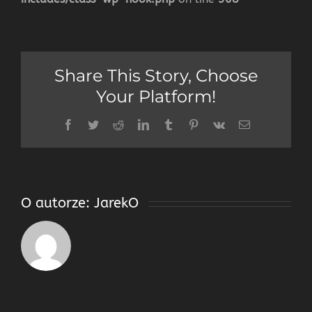
Share This Story, Choose
Your Platform!
Facebook
Twitter
Reddit
LinkedIn
Tumblr
Pinterest
Vk
Email
O autorze:
JarekO