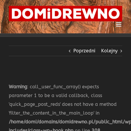
Przejdź
do
zawartości
Poprzedni
Kolejny
Warning
: call_user_func_array() expects
parameter 1 to be a valid callback, class
'quick_page_post_reds' does not have a method
'filter_the_content_in_the_main_loop' in
/home/domi/domains/domidrewno.pl/public_html/w
includes/class-wp-hook.php
on line
308