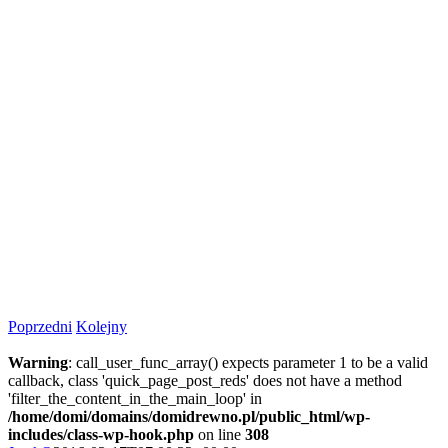
Poprzedni
Kolejny
Warning
: call_user_func_array() expects parameter 1 to be a valid
callback, class 'quick_page_post_reds' does not have a method
'filter_the_content_in_the_main_loop' in
/home/domi/domains/domidrewno.pl/public_html/wp-
includes/class-wp-hook.php
on line
308