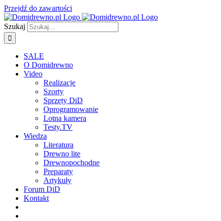
Przejdź do zawartości
Szukaj
SALE
O Domidrewno
Video
Realizacje
Szorty
Sprzęty DiD
Oprogramowanie
Lotna kamera
Testy.TV
Wiedza
Literatura
Drewno lite
Drewnopochodne
Preparaty
Artykuły
Forum DiD
Kontakt