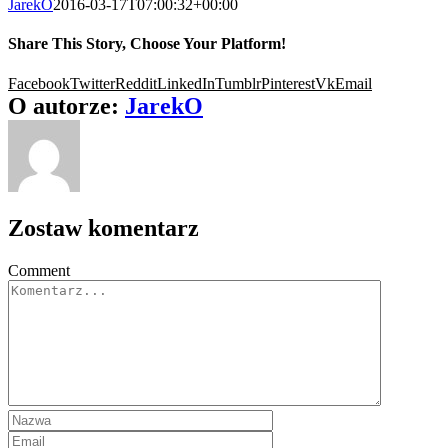
JarekO
2016-03-17T07:00:32+00:00
Share This Story, Choose Your Platform!
Facebook
Twitter
Reddit
LinkedIn
Tumblr
Pinterest
Vk
Email
O autorze:
JarekO
Zostaw komentarz
Comment