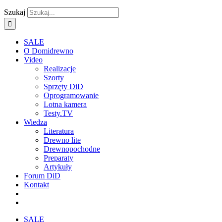
Szukaj
SALE
O Domidrewno
Video
Realizacje
Szorty
Sprzęty DiD
Oprogramowanie
Lotna kamera
Testy.TV
Wiedza
Literatura
Drewno lite
Drewnopochodne
Preparaty
Artykuły
Forum DiD
Kontakt
SALE