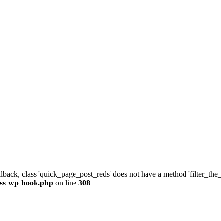
allback, class 'quick_page_post_reds' does not have a method 'filter_th
ass-wp-hook.php
on line
308