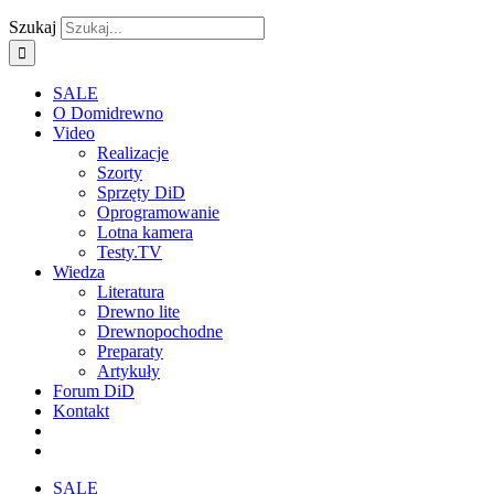
Szukaj
SALE
O Domidrewno
Video
Realizacje
Szorty
Sprzęty DiD
Oprogramowanie
Lotna kamera
Testy.TV
Wiedza
Literatura
Drewno lite
Drewnopochodne
Preparaty
Artykuły
Forum DiD
Kontakt
SALE