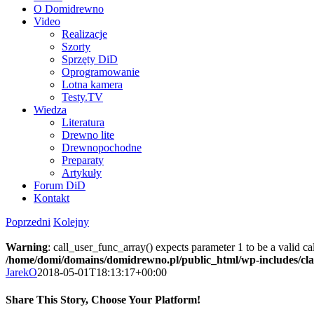
O Domidrewno
Video
Realizacje
Szorty
Sprzęty DiD
Oprogramowanie
Lotna kamera
Testy.TV
Wiedza
Literatura
Drewno lite
Drewnopochodne
Preparaty
Artykuły
Forum DiD
Kontakt
Poprzedni
Kolejny
Warning
: call_user_func_array() expects parameter 1 to be a valid c
/home/domi/domains/domidrewno.pl/public_html/wp-includes/cl
JarekO
2018-05-01T18:13:17+00:00
Share This Story, Choose Your Platform!