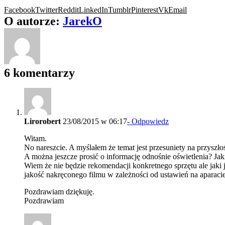
Facebook
Twitter
Reddit
LinkedIn
Tumblr
Pinterest
Vk
Email
O autorze:
JarekO
6 komentarzy
Lirorobert
23/08/2015 w 06:17
- Odpowiedz
Witam.
No nareszcie. A myślałem że temat jest przesuniety na przyszłoś
A można jeszcze prosić o informację odnośnie oświetlenia? Ja
Wiem że nie będzie rekomendacji konkretnego sprzętu ale jaki 
jakość nakręconego filmu w zależności od ustawień na aparacie
Pozdrawiam dziękuję.
Pozdrawiam