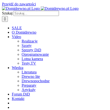
Przejdź do zawartości
Szukaj
SALE
O Domidrewno
Video
Realizacje
Szorty
Sprzęty DiD
Oprogramowanie
Lotna kamera
Testy.TV
Wiedza
Literatura
Drewno lite
Drewnopochodne
Preparaty
Artykuły
Forum DiD
Kontakt