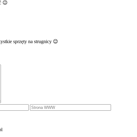
ć 😉
stkie sprzęty na strugnicy 😉
pl