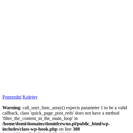
Poprzedni
Kolejny
Warning
: call_user_func_array() expects parameter 1 to be a valid
callback, class 'quick_page_post_reds' does not have a method
'filter_the_content_in_the_main_loop' in
/home/domi/domains/domidrewno.pl/public_html/wp-
includes/class-wp-hook.php
on line
308