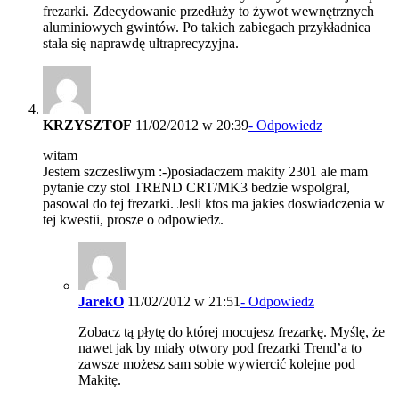
frezarki. Zdecydowanie przedłuży to żywot wewnętrznych
aluminiowych gwintów. Po takich zabiegach przykładnica
stała się naprawdę ultraprecyzyjna.
KRZYSZTOF
11/02/2012 w 20:39
- Odpowiedz
witam
Jestem szczesliwym :-)posiadaczem makity 2301 ale mam
pytanie czy stol TREND CRT/MK3 bedzie wspolgral,
pasowal do tej frezarki. Jesli ktos ma jakies doswiadczenia w
tej kwestii, prosze o odpowiedz.
JarekO
11/02/2012 w 21:51
- Odpowiedz
Zobacz tą płytę do której mocujesz frezarkę. Myślę, że
nawet jak by miały otwory pod frezarki Trend’a to
zawsze możesz sam sobie wywiercić kolejne pod
Makitę.