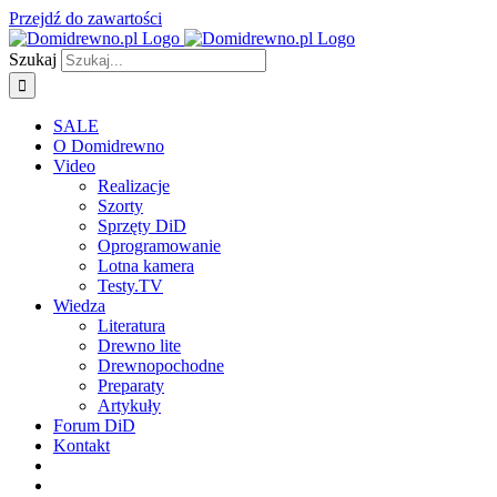
Przejdź do zawartości
Szukaj
SALE
O Domidrewno
Video
Realizacje
Szorty
Sprzęty DiD
Oprogramowanie
Lotna kamera
Testy.TV
Wiedza
Literatura
Drewno lite
Drewnopochodne
Preparaty
Artykuły
Forum DiD
Kontakt