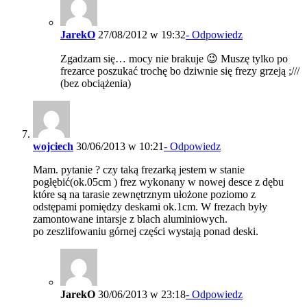
JarekO
27/08/2012 w 19:32
- Odpowiedz
Zgadzam się… mocy nie brakuje 😉 Muszę tylko po
frezarce poszukać trochę bo dziwnie się frezy grzeją ;///
(bez obciążenia)
wojciech
30/06/2013 w 10:21
- Odpowiedz
Mam. pytanie ? czy taką frezarką jestem w stanie
pogłębić(ok.05cm ) frez wykonany w nowej desce z dębu
które są na tarasie zewnętrznym ułożone poziomo z
odstępami pomiędzy deskami ok.1cm. W frezach były
zamontowane intarsje z blach aluminiowych.
po zeszlifowaniu górnej części wystają ponad deski.
JarekO
30/06/2013 w 23:18
- Odpowiedz