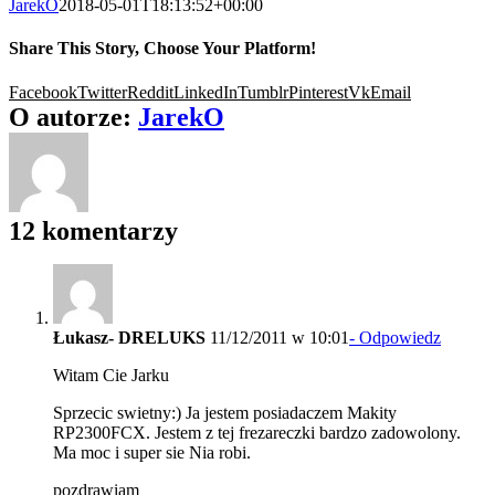
JarekO
2018-05-01T18:13:52+00:00
Share This Story, Choose Your Platform!
Facebook
Twitter
Reddit
LinkedIn
Tumblr
Pinterest
Vk
Email
O autorze:
JarekO
12 komentarzy
Łukasz- DRELUKS
11/12/2011 w 10:01
- Odpowiedz
Witam Cie Jarku
Sprzecic swietny:) Ja jestem posiadaczem Makity
RP2300FCX. Jestem z tej frezareczki bardzo zadowolony.
Ma moc i super sie Nia robi.
pozdrawiam