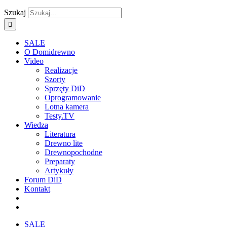
Szukaj
SALE
O Domidrewno
Video
Realizacje
Szorty
Sprzęty DiD
Oprogramowanie
Lotna kamera
Testy.TV
Wiedza
Literatura
Drewno lite
Drewnopochodne
Preparaty
Artykuły
Forum DiD
Kontakt
SALE