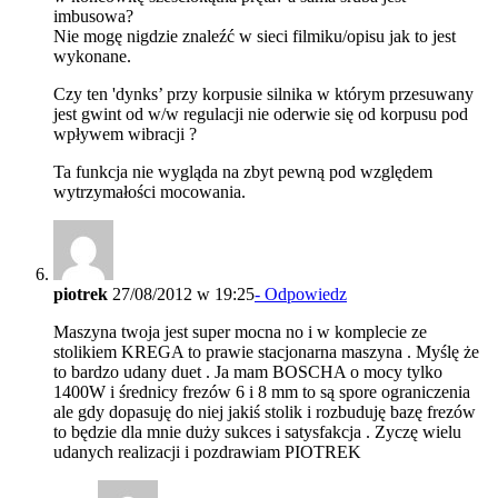
imbusowa?
Nie mogę nigdzie znaleźć w sieci filmiku/opisu jak to jest
wykonane.
Czy ten 'dynks’ przy korpusie silnika w którym przesuwany
jest gwint od w/w regulacji nie oderwie się od korpusu pod
wpływem wibracji ?
Ta funkcja nie wygląda na zbyt pewną pod względem
wytrzymałości mocowania.
piotrek
27/08/2012 w 19:25
- Odpowiedz
Maszyna twoja jest super mocna no i w komplecie ze
stolikiem KREGA to prawie stacjonarna maszyna . Myślę że
to bardzo udany duet . Ja mam BOSCHA o mocy tylko
1400W i średnicy frezów 6 i 8 mm to są spore ograniczenia
ale gdy dopasuję do niej jakiś stolik i rozbuduję bazę frezów
to będzie dla mnie duży sukces i satysfakcja . Zyczę wielu
udanych realizacji i pozdrawiam PIOTREK