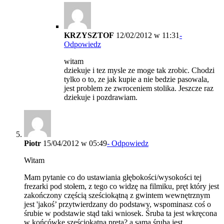
KRZYSZTOF
12/02/2012 w 11:31
-
Odpowiedz
witam
dziekuje i tez mysle ze moge tak zrobic. Chodzi
tylko o to, ze jak kupie a nie bedzie pasowala,
jest problem ze zwroceniem stolika. Jeszcze raz
dziekuje i pozdrawiam.
Piotr
15/04/2012 w 05:49
- Odpowiedz
Witam
Mam pytanie co do ustawiania głębokości/wysokości tej
frezarki pod stołem, z tego co widzę na filmiku, pręt który jest
zakończony częścią sześciokątną z gwintem wewnętrznym
jest 'jakoś’ przytwierdzany do podstawy, wspominasz coś o
śrubie w podstawie stąd taki wniosek. Śruba ta jest wkręcona
w końcówkę sześciokątna pręta? a sama śruba jest