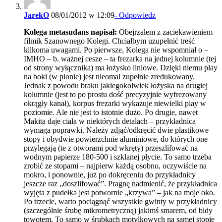
JarekO
08/01/2012 w 12:09
- Odpowiedz
Kolega metasudans napisał:
Obejrzałem z zaciekawieniem
filmik Szanownego Kolegi. Chciałbym uzupełnić treść
kilkoma uwagami. Po pierwsze, Kolega nie wspomniał o –
IMHO – b. ważnej cesze – ta frezarka na jednej kolumnie (tej
od strony wyłącznika) ma łożysko liniowe. Dzięki niemu play
na boki (w pionie) jest nieomal zupełnie zredukowany.
Jednak z powodu braku jakiegokolwiek łożyska na drugiej
kolumnie (jest to po prostu dość precyzyjnie wyfrezowany
okrągły kanał), korpus frezarki wykazuje niewielki play w
poziomie. Ale nie jest to istotnie dużo. Po drugie, nawet
Makita daje ciała w niektórych detalach – przykładnica
wymaga poprawki. Należy zdjąć/odkręcić dwie plastikowe
stopy i obydwie powierzchnie aluminiowe, do których one
przylegają (te z otworami pod wkręty) przeszlifować na
wodnym papierze 180-500 i szklanej płycie. To samo trzeba
zrobić ze stopami – najpierw każdą osobno, oczywiście na
mokro, i ponownie, już po dokręceniu do przykładnicy
jeszcze raz „doszlifować”. Pragnę nadmienić, że przykładnica
wyjęta z pudełka jest potwornie „krzywa” – jak na moje oko.
Po trzecie, warto pociągnąć wszystkie gwinty w przykładnicy
(szczególnie śrubę mikrometryczną) jakimś smarem, od bidy
towotem. To samo w śrubkach motylkowych na samej stopie